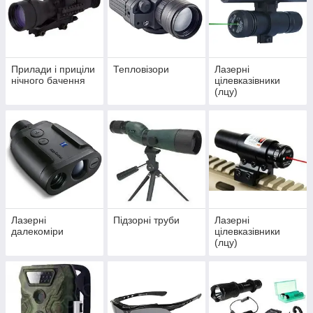
Прилади і приціли
Тепловізори
Лазерні
нічного бачення
цілевказівники
(лцу)
Лазерні
Підзорні труби
Лазерні
далекоміри
цілевказівники
(лцу)