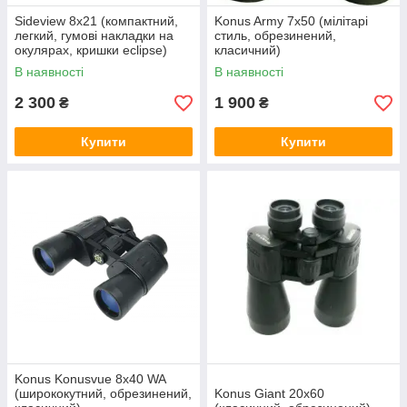
Sideview 8x21 (компактний,
Konus Army 7x50 (мілітарі
легкий, гумові накладки на
стиль, обрезинений,
окулярах, кришки eclipse)
класичний)
Yukon
В наявності
В наявності
2 300
1 900
₴
₴
Купити
Купити
Konus Konusvue 8x40 WA
(ширококутний, обрезинений,
Konus Giant 20x60