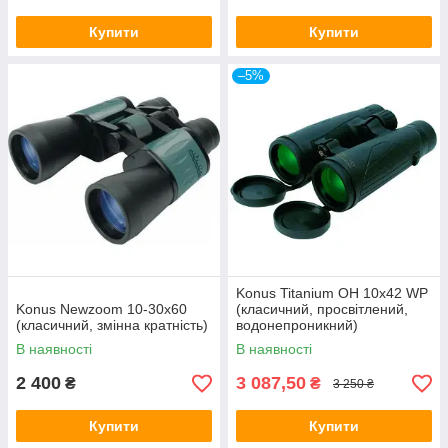
Купити
Купити
–5%
Konus Titanium OH 10x42 WP
Konus Newzoom 10-30x60
(класичний, просвітлений,
(класичний, змінна кратність)
водонепроникний)
В наявності
В наявності
2 400
3 087,50
₴
₴
3 250 ₴
Купити
Купити