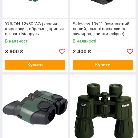
YUKON 12х50 WA (класич.,
Sideview 10x21 (компактний,
ширококут., обрезин., кришки
легкий, гумові накладки на
eclipse) Білорусь
окулярах, кришки eclipse)
Yukon
В наявності
В наявності
3 900
2 400
₴
₴
Купити
Купити