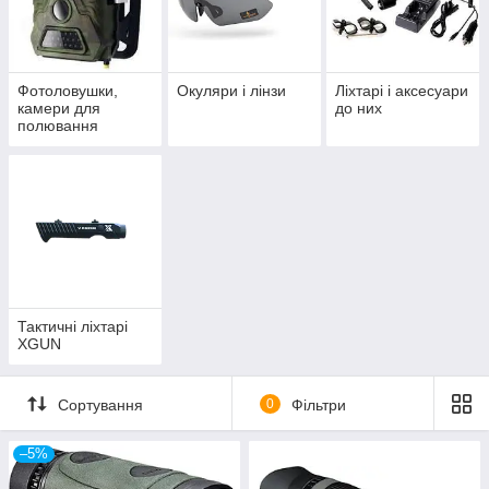
Фотоловушки,
Окуляри і лінзи
Ліхтарі і аксесуари
камери для
до них
полювання
Тактичні ліхтарі
XGUN
Сортування
0
Фільтри
–5%