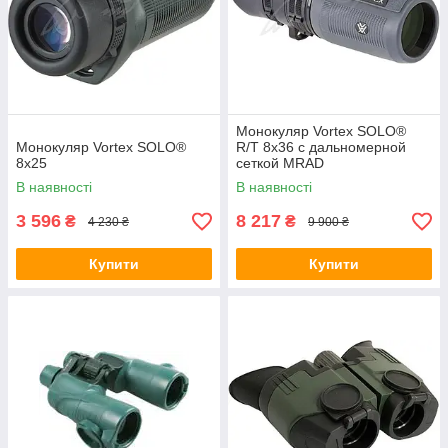
Монокуляр Vortex SOLO®
Монокуляр Vortex SOLO®
R/T 8х36 с дальномерной
8x25
сеткой MRAD
В наявності
В наявності
3 596
8 217
₴
₴
4 230 ₴
9 900 ₴
Купити
Купити