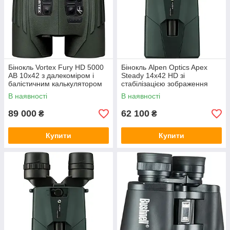
Бінокль Vortex Fury HD 5000
Бінокль Alpen Optics Apex
AB 10х42 з далекоміром і
Steady 14x42 HD зі
балістичним калькулятором
стабілізацією зображення
В наявності
В наявності
89 000
62 100
₴
₴
Купити
Купити