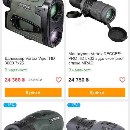
Монокуляр Vortex RECCE™
Далекомір Vortex Viper HD
PRO HD 8х32 з далекомірної
3000 7х25
сіткою MRAD
В наявності
В наявності
24 368
24 750
₴
₴
25 650 ₴
Купити
Купити
–15%
–17%