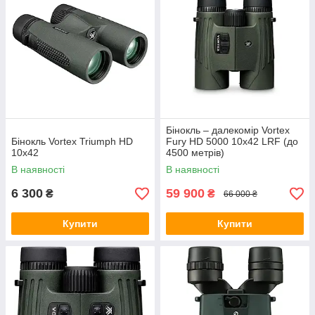
Бінокль – далекомір Vortex
Бінокль Vortex Triumph HD
Fury HD 5000 10х42 LRF (до
10х42
4500 метрів)
В наявності
В наявності
6 300
59 900
₴
₴
66 000 ₴
Купити
Купити