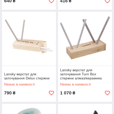
640
416
₴
₴
Lansky верстат для
Lansky верстат для
заточування Turn Box
заточування Delux стержни
стержни алмаз/керамика
Немає в наявності
Немає в наявності
790
1 070
₴
₴