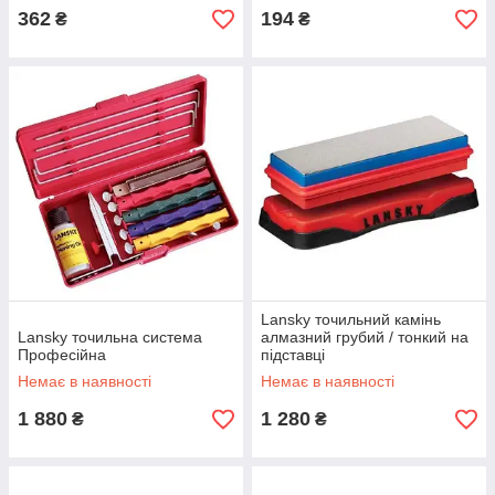
362
194
₴
₴
Lansky точильний камінь
Lansky точильна система
алмазний грубий / тонкий на
Професійна
підставці
Немає в наявності
Немає в наявності
1 880
1 280
₴
₴