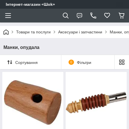
Інтернет-магазин «Шоk»
Товари та послуги
Аксесуари і запчастини
Манки, о
Манки, опудала
Сортування
0
Фільтри