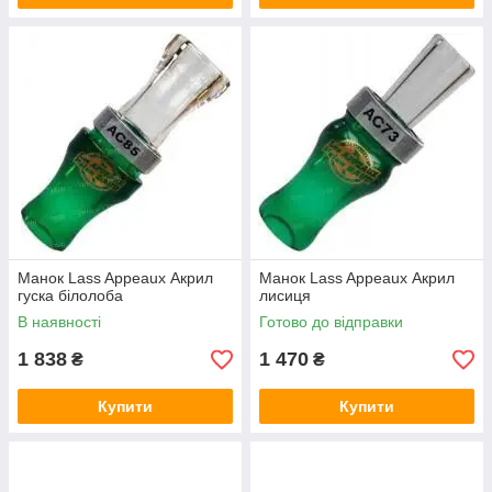
Манок Lass Appeaux Акрил
Манок Lass Appeaux Акрил
гуска білолоба
лисиця
В наявності
Готово до відправки
1 838
1 470
₴
₴
Купити
Купити