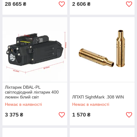
28 665
2 606
₴
₴
Ліхтарик DBAL-PL
світлодіодний ліхтарик 400
люмен білий світ
ЛПХП SightMark .308 WIN
Немає в наявності
Немає в наявності
3 375
1 570
₴
₴