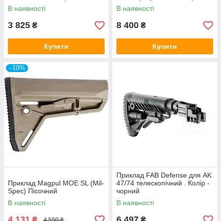
Колір - чорний
В наявності
В наявності
3 825
8 400
₴
₴
Купити
Купити
–10%
Приклад FAB Defense для AK
Приклад Magpul MOE SL (Mil-
47/74 телескопічний . Колір -
Spec) Пісочний
чорний
В наявності
В наявності
4 131
6 497
₴
₴
4 590 ₴