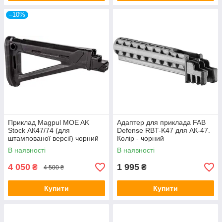
–10%
Приклад Magpul MOE AK
Адаптер для приклада FAB
Stock АК47/74 (для
Defense RBT-K47 для АК-47.
штампованої версії) чорний
Колір - чорний
В наявності
В наявності
4 050
1 995
₴
₴
4 500 ₴
Купити
Купити