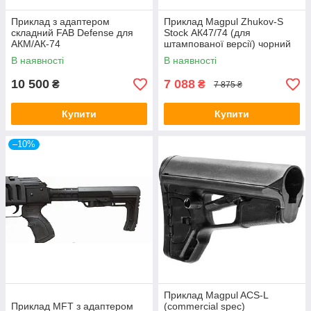
Приклад з адаптером
Приклад Magpul Zhukov-S
складний FAB Defense для
Stock АК47/74 (для
АКМ/АК-74
штампованої версії) чорний
В наявності
В наявності
10 500
7 088
₴
₴
7 875 ₴
Купити
Купити
–10%
Приклад Magpul ACS-L
Приклад MFT з адаптером
(commercial spec)