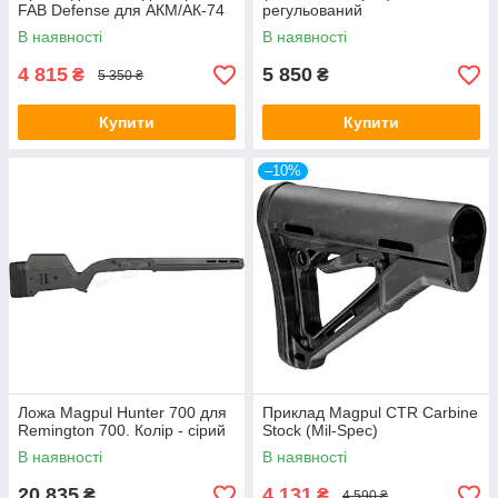
FAB Defense для АКМ/АК-74
регульований
В наявності
В наявності
4 815
5 850
₴
₴
5 350 ₴
Купити
Купити
–10%
Ложа Magpul Hunter 700 для
Приклад Magpul CTR Carbine
Remington 700. Колір - сірий
Stock (Mil-Spec)
В наявності
В наявності
20 835
4 131
₴
₴
4 590 ₴