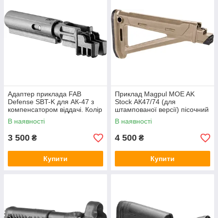
Адаптер приклада FAB
Приклад Magpul MOE AK
Defense SBT-K для АК-47 з
Stock АК47/74 (для
компенсатором віддачі. Колір
штампованої версії) пісочний
- чорний
В наявності
В наявності
3 500
4 500
₴
₴
Купити
Купити