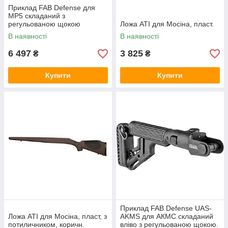
Приклад FAB Defense для
MP5 складаний з
регульованою щокою
Ложа ATI для Мосіна, пласт.
В наявності
В наявності
6 497
3 825
₴
₴
Купити
Купити
Приклад FAB Defense UAS-
Ложа ATI для Мосіна, пласт, з
AKMS для АКМС складаний
потиличником, коричн.
вліво з регульованою щокою.