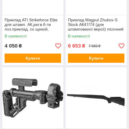
Приклад ATI Strikeforce Elite
Приклад Magpul Zhukov-S
для штамп. АК,рег.в 6-ти
Stock АК47/74 (для
поз.приклад. со щекой,
штампованої версії) пісочний
пластик, затыльник.
В наявності
В наявності
4 050
6 653
₴
₴
7 560 ₴
Купити
Купити