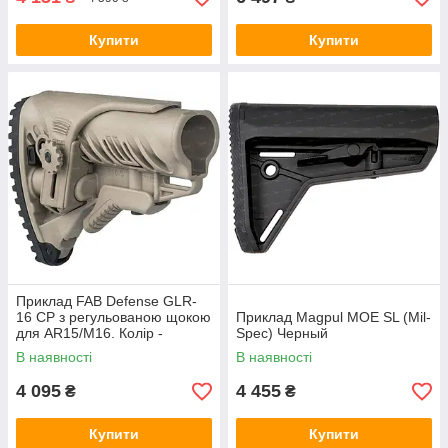
Купити
Купити
Приклад FAB Defense GLR-
16 CP з регульованою щокою
Приклад Magpul MOE SL (Mil-
для AR15/M16. Колір -
Spec) Черный
пісочний
В наявності
В наявності
4 095
4 455
₴
₴
Купити
Купити