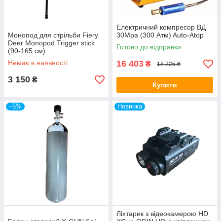
Електричний компресор ВД
Монопод для стрільби Fiery
30Mpa (300 Атм) Auto-Atop
Deer Monopod Trigger stick
Готово до відправки
(90-165 см)
Немає в наявності
16 403
₴
18 225 ₴
3 150
₴
Купити
–5%
Новинка
Ліхтарик з відеокамерою HD