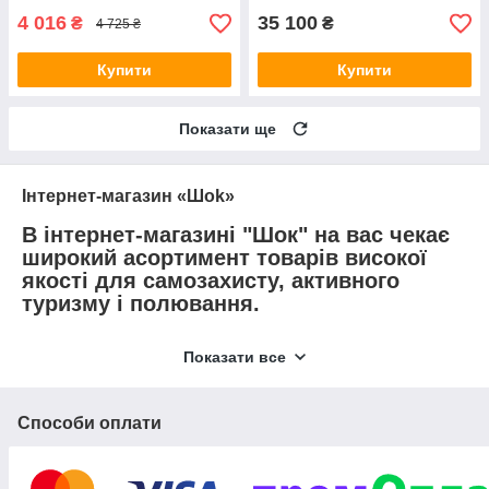
4 016
35 100
₴
₴
4 725 ₴
Купити
Купити
Показати ще
Інтернет-магазин «Шоk»
В інтернет-магазині "Шок" на вас чекає
широкий асортимент товарів високої
якості для самозахисту, активного
туризму і полювання.
Наш продавець-консультант відповість на всі питання, які у
Показати все
вас можуть виникнути в ході пошуку по каталогу. Ми
гарантуємо індивідуальний підхід до кожного відвідувача
сайту.
Способи оплати
На сторінках нашого онлайн-ресурсу ви можете
вибрати і придбати наступну продукцію: