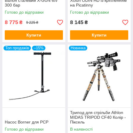
Балон сталевий X-GUN 6л/
XGun ODIN HD із кріпленням
300 бар
на Picatinny
Готово до відправки
Готово до відправки
8 775
8 145
₴
₴
9 225 ₴
Купити
Купити
Топ продажів
–15%
Новинка
Трипод для стрільби Athlon
MIDAS TRIPOD CF40 Колір -
Насос Borner для PCP
Піксель
Готово до відправки
В наявності