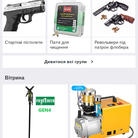
Стартові пістолети
Патчі для
Револьвери під
чищення
патрон флобера
Дивитися всі групи
Вітрина
–10%