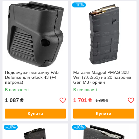
–10%
Подовжувач магазину FAB
Магазин Magpul PMAG 308
Defense для Glock 43 (+4
Win (7.62/51) на 20 патронів
патрона)
Gen M3 чорний
В наявності
В наявності
1 087
1 701
₴
₴
1 890 ₴
Купити
Купити
–10%
–10%