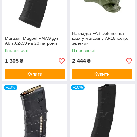
Накладка FAB Defense на
Магазин Magpul PMAG для
шахту магазину AR15 колір:
АК 7.62х39 на 20 патронів
зелений
В наявності
В наявності
1 305
2 444
₴
₴
Купити
Купити
–10%
–10%