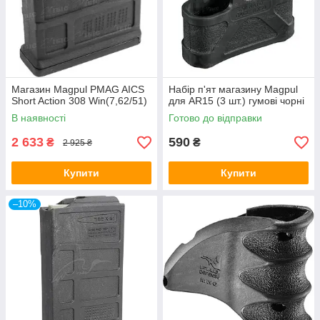
Магазин Magpul PMAG AICS
Набір п'ят магазину Magpul
Short Action 308 Win(7,62/51)
для AR15 (3 шт.) гумові чорні
В наявності
Готово до відправки
2 633
590
₴
₴
2 925 ₴
Купити
Купити
–10%