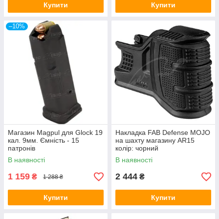
Купити
Купити
–10%
Магазин Magpul для Glock 19
Накладка FAB Defense MOJO
кал. 9мм. Ємність - 15
на шахту магазину AR15
патронів
колір: чорний
В наявності
В наявності
1 159
2 444
₴
₴
1 288 ₴
Купити
Купити