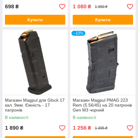
698
1 080
₴
₴
1 350 ₴
Купити
Купити
–10%
Магазин Magpul для Glock 17
Магазин Magpul PMAG 223
кал. 9мм. Ємність - 17
Rem (5.56/45) на 20 патронів
патронів
Gen M3 чорний
В наявності
В наявності
1 890
1 256
₴
₴
1 395 ₴