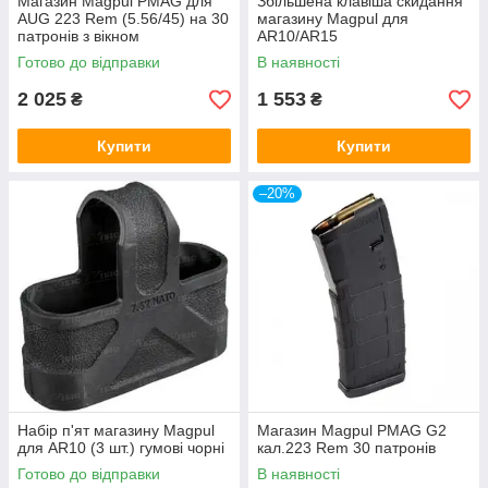
Магазин Magpul PMAG для
Збільшена клавіша скидання
AUG 223 Rem (5.56/45) на 30
магазину Magpul для
патронів з вікном
AR10/AR15
Готово до відправки
В наявності
2 025
1 553
₴
₴
Купити
Купити
–20%
Набір п'ят магазину Magpul
Магазин Magpul PMAG G2
для AR10 (3 шт.) гумові чорні
кал.223 Rem 30 патронів
Готово до відправки
В наявності