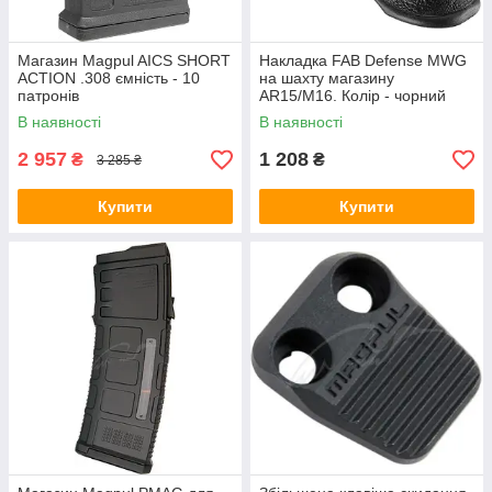
Магазин Magpul AICS SHORT
Накладка FAB Defense MWG
ACTION .308 ємність - 10
на шахту магазину
патронів
AR15/M16. Колір - чорний
В наявності
В наявності
2 957
1 208
₴
₴
3 285 ₴
Купити
Купити