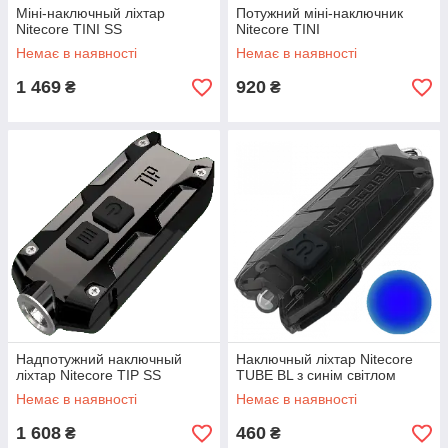
Міні-наключный ліхтар
Потужний міні-наключник
Nitecore TINI SS
Nitecore TINI
Немає в наявності
Немає в наявності
1 469
920
₴
₴
Надпотужний наключный
Наключный ліхтар Nitecore
ліхтар Nitecore TIP SS
TUBE BL з синім світлом
Немає в наявності
Немає в наявності
1 608
460
₴
₴