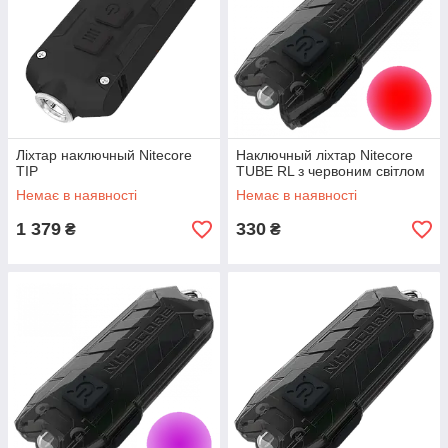
Ліхтар наключный Nitecore
Наключный ліхтар Nitecore
TIP
TUBE RL з червоним світлом
Немає в наявності
Немає в наявності
1 379
330
₴
₴