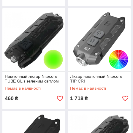
Наключный ліхтар Nitecore
Ліхтар наключный Nitecore
TUBE GL з зеленим світлом
TIP CRI
Немає в наявності
Немає в наявності
460
1 718
₴
₴