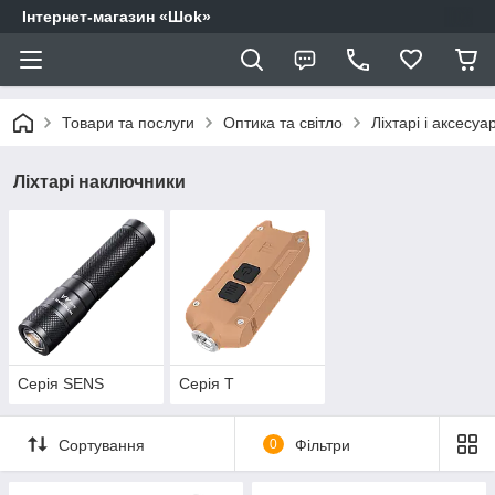
Інтернет-магазин «Шоk»
Товари та послуги
Оптика та світло
Ліхтарі і аксесуа
Ліхтарі наключники
Серія SENS
Серія T
Сортування
0
Фільтри