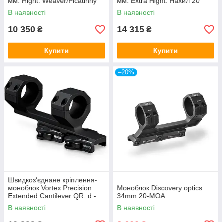
мм. Hight. Weaver/Picatinny
мм. Extra Hight. Нахил 20
МОА. Picatinny
В наявності
В наявності
10 350
14 315
₴
₴
Купити
Купити
–20%
Швидкоз'єднане кріплення-
моноблок Vortex Precision
Моноблок Discovery optics
Extended Cantilever QR. d -
34mm 20-MOA
30 мм. Extra Hight. Picatinny
В наявності
В наявності