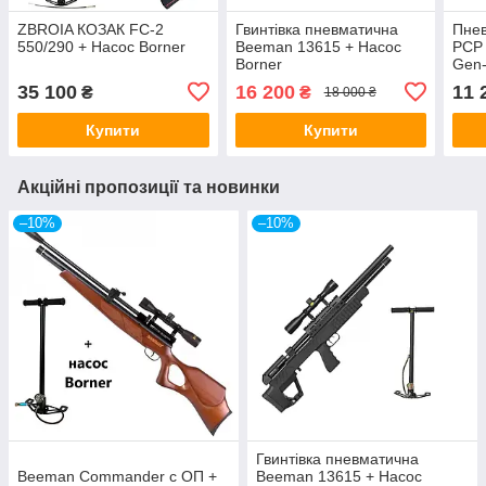
ZBROIA КОЗАК FC-2
Гвинтівка пневматична
Пнев
550/290 + Насос Borner
Beeman 13615 + Насос
PCP 
Borner
Gen
35 100
16 200
11 
₴
₴
18 000 ₴
Купити
Купити
Акційні пропозиції та новинки
–10%
–10%
Гвинтівка пневматична
Beeman Commander с ОП +
Beeman 13615 + Насос