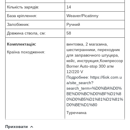
Кількість зарядів:
14
База кріплення:
Weaver/Picatinny
Запобіжник:
Ручний
Довжина ствола, см:
58
Комплектація:
винтовка, 2 магазина,
шестигранники, переходник
Країна походження:
для заправочного штуцера,
кейс, инструкция,Компрессор
Borner Auto-stop 300 атм
12/220 V
Подробнее: https://6ok.com.u
a/site_search?
search_term=%D0%BA%D0%
BE%D0%BC%D0%BF%D1%8
0%D0%B5%D1%81%D1%81%
D0%BE%D1%80
Туреччина
Приховати