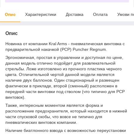
Опис
Характеристики
Доставка
Оплата
Умови п
Опис
Новинка от компании Kral Arms - пневматическая винтовка с
предварительной накачкой (PCP) Puncher Regnum.
Эргономичная, простая в управлении и доступная по цене,
данная модель отлично подойдет для развлекательной
стрельбы. Ложе изготовлено из прочного пластика черного
цвета. Отличительной чертой данной модели является
наличие двух баллонов. Один стационарный и размещен
фактически в прикладе, второй (сменный) расположен в
передней части винтовки под стволом (что типично для PCP
винтовок).
Также, интересным моментом является форма и
расположение предохранителя, который находится в нижней
части спусковой скобы, что вовсе не типично для
пневматических винтовок компании.
Наличие биатлонного взвода с возможностью переустановки