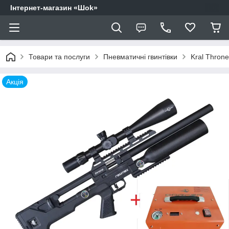
Інтернет-магазин «Шоk»
Товари та послуги
Пневматичні гвинтівки
Kral Thron
Акція