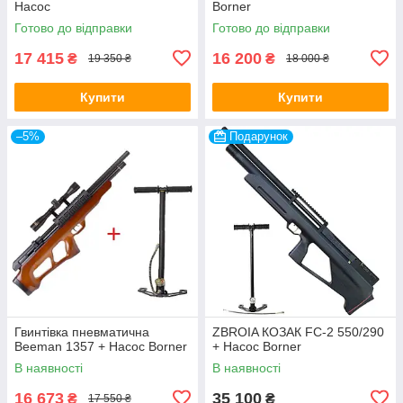
Насос
Borner
Готово до відправки
Готово до відправки
17 415
16 200
₴
₴
19 350 ₴
18 000 ₴
Купити
Купити
–5%
Подарунок
Гвинтівка пневматична
ZBROIA КОЗАК FC-2 550/290
Beeman 1357 + Насос Borner
+ Насос Borner
В наявності
В наявності
16 673
35 100
₴
₴
17 550 ₴