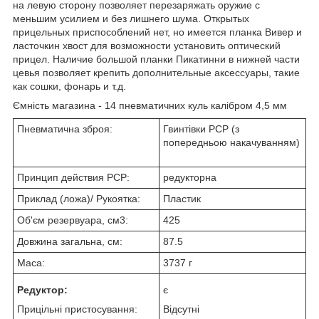
на левую сторону позволяет перезаряжать оружие с
меньшим усилием и без лишнего шума. Открытых
прицельных приспособлений нет, но имеется планка Вивер и
ласточкин хвост для возможности установить оптический
прицел. Наличие большой планки Пикатинни в нижней части
цевья позволяет крепить дополнительные аксессуары, такие
как сошки, фонарь и т.д.
Ємність магазина - 14 пневматичних куль калібром 4,5 мм
Пневматична зброя:
Гвинтівки РСР (з
попередньою накачуванням)
Принцип действия PCP:
редукторна
Приклад (ложа)/ Рукоятка:
Пластик
Об'єм резервуара, см3:
425
Довжина загальна, см:
87.5
Маса:
3737 г
Редуктор:
є
Прицільні пристосування:
Відсутні