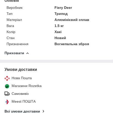
Основні
Виробник
Fiery Deer
Тип
Трипод
Матеріал
Алюмінієвий сплав
Вага
1.5 кг
Колір
Хакі
Стан
Новий
Призначення
Вогнепальна зброя
Приховати
Умови доставки
Нова Пошта
Магазини Rozetka
Самовивіз
Meest ПОШТА
Всі умови доставки