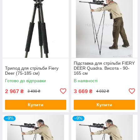
Підставка для стрільби FIERY
Трипод для стрільби Fiery
DEER Quadra. Висота - 90-
Deer (75-185 см)
165 см
Готово до відправки
В наявності
2 967
3 669
₴
₴
3 490 ₴
4 032 ₴
Купити
Купити
–9%
–9%