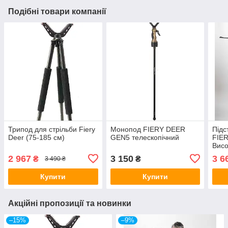
Подібні товари компанії
Трипод для стрільби Fiery
Монопод FIERY DEER
Підс
Deer (75-185 см)
GEN5 телескопічний
FIE
Висо
2 967
3 150
3 6
₴
₴
3 490 ₴
Купити
Купити
Акційні пропозиції та новинки
–15%
–9%