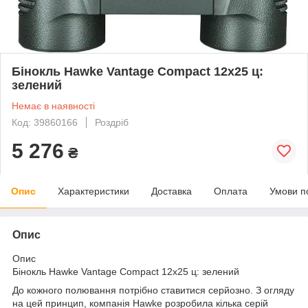
Бінокль Hawke Vantage Compact 12х25 ц:
зелений
Немає в наявності
Код: 39860166
Роздріб
5 276
₴
Опис
Характеристики
Доставка
Оплата
Умови п
Опис
Опис
Бінокль
Hawke
Vantage Compact 12х25 ц: зелений
До кожного полювання потрібно ставитися серйозно. З огляду
на цей принцип, компанія Hawke розробила кілька
серій