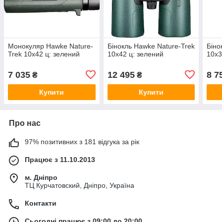
Монокуляр Hawke Nature-
Бінокль Hawke Nature-Trek
Біно
Trek 10х42 ц: зелений
10х42 ц: зелений
10х3
7 035
12 495
8 7
₴
₴
Купити
Купити
Про нас
97% позитивних з 181 відгука за рік
Працює з 11.10.2013
м. Дніпро
ТЦ Курчатовский, Дніпро, Україна
Контакти
Сьогодні працює з 09:00 до 20:00