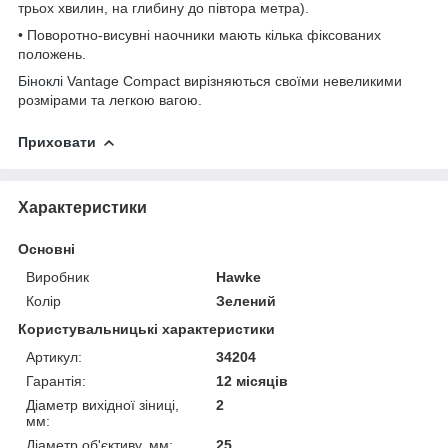
трьох хвилин, на глибину до півтора метра).
• Поворотно-висувні наочники мають кілька фіксованих
положень.
Біноклі
Vantage Compact вирізняються своїми невеликими
розмірами та легкою вагою.
Приховати
Характеристики
Основні
Виробник
Hawke
Колір
Зелений
Користувальницькі характеристики
Артикул:
34204
Гарантія:
12 місяців
Діаметр вихідної зіниці,
2
мм:
Діаметр об'єктиву, мм:
25