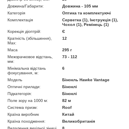
Довжина/Габарити:
Довжина - 105 мм
Категорія
Оптика та комплектуючі
Комплектація
Серветка (1), Інструкція (1),
Чохол (1), Ремінець (1)
Корекція діоптрій:
Є
Кратність (збільшення),
12
Max:
Маса
295 г
Межзрачковое відстань,
73 - 112
мм:
Мінімальна відстань
6
фокусування, м:
Модель
Бінокль Hawke Vantage
Оптичні прилади:
Біноклі
Підкатегорія:
Біноклі
Поле зору на 1000 м:
82 м
Система призм:
Roof
Країна виробник
Китай
Країна походження:
Великобританія
Видалення вихідної зіниці,
8