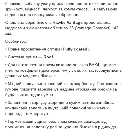
біноклів, особливу увагу приділяючи простоті використання,
зручності, міцності, легкості та компактності. Не забуваючи
водночас про високу якість зображення.
Оновлена серія біноклів
Hawke Vantage
представлена
моделями з діаметром об'єктива 25 (Vantage Compact) і 42
мм.
Особливості:
• Повне просвітлення оптики (
Fully coated
).
• Система призм —
Roof
.
• Для виготовлення призм використані скло BAK4, що має
нижчий коефіцієнт дисперсії, ніж у скла, які застосовуються в
дешевих моделях біноклів.
• Міцний корпус виготовлений із полікарбонату. Протиковзне
гумове покриття забезпечує надійне утримання бінокля за
будь-яких погодних умов.
• Заповнення корпусу зсередини сухим азотом запобігає
конденсації вологи на внутрішній поверхні за чималих
перепадів температур.
• Герметизація ущільнювальним кільцем захищає від
проникнення вологи (у разі занурення бінокля в рідину до