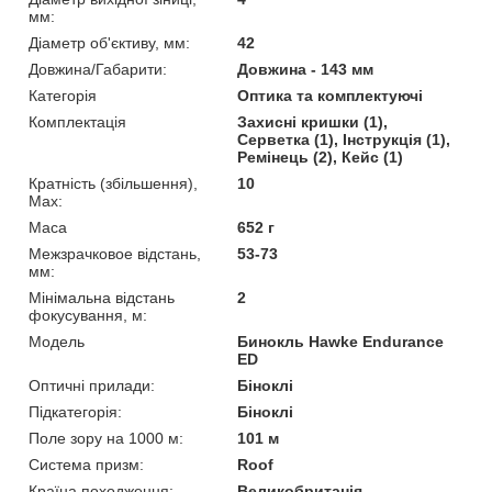
мм:
Діаметр об'єктиву, мм:
42
Довжина/Габарити:
Довжина - 143 мм
Категорія
Оптика та комплектуючі
Комплектація
Захисні кришки (1),
Серветка (1), Інструкція (1),
Ремінець (2), Кейс (1)
Кратність (збільшення),
10
Max:
Маса
652 г
Межзрачковое відстань,
53-73
мм:
Мінімальна відстань
2
фокусування, м:
Мoдель
Бинокль Hawke Endurance
ED
Оптичні прилади:
Біноклі
Підкатегорія:
Біноклі
Поле зору на 1000 м:
101 м
Система призм:
Roof
Країна походження:
Великобританія