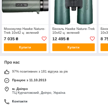
Монокуляр Hawke Nature-
Бінокль Hawke Nature-Trek
Біно
Trek 10х42 ц: зелений
10х42 ц: зелений
10х3
7 035
12 495
8 7
₴
₴
Купити
Купити
Про нас
97% позитивних з 181 відгука за рік
Працює з 11.10.2013
м. Дніпро
ТЦ Курчатовский, Дніпро, Україна
Контакти