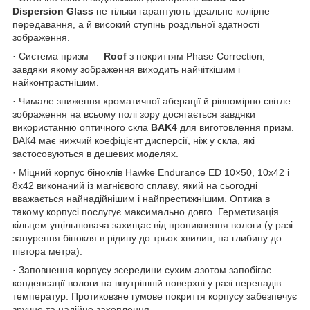
Dispersion Glass
не тільки гарантують ідеальне колірне
передавання, а й високий ступінь роздільної здатності
зображення.
· Система призм —
Roof
з покриттям Phase Correction,
завдяки якому зображення виходить найчіткішим і
найконтрастнішим.
· Чимале зниження хроматичної аберації й рівномірно світле
зображення на всьому полі зору досягається завдяки
використанню оптичного скла
BAK4
для виготовлення призм.
ВАК4 має нижчий коефіцієнт дисперсії, ніж у скла, які
застосовуються в дешевих моделях.
· Міцний корпус біноклів Hawke Endurance ED 10×50, 10x42 і
8х42 виконаний із магнієвого сплаву, який на сьогодні
вважається найнадійнішим і найпрестижнішим. Оптика в
такому корпусі послугує максимально довго. Герметизація
кільцем ущільнювача захищає від проникнення вологи (у разі
занурення бінокля в рідину до трьох хвилин, на глибину до
півтора метра).
· Заповнення корпусу зсередини сухим азотом запобігає
конденсації вологи на внутрішній поверхні у разі перепадів
температур. Протиковзне гумове покриття корпусу забезпечує
зручне та надійне захоплення.