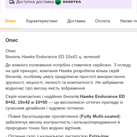
Доступна доставка
Опис
Характеристики
Доставка
Оплата
Умови п
Опис
Опис
Бінокль Hawke Endurance
ED
10х42 ц: зелений
До кожного полювання потрібно ставитися серйозно. З огляду
на цей принцип, компанія Hawke розробила кілька
серій
біноклів, особливу увагу приділяючи простоті використання,
зручності, міцності, легкості та компактності. Не забуваючи
водночас про високу якість зображення.
Серія компактних і надійних біноклів
Hawke Endurance ED
8×42, 10х42 и 10×50
— це високоякісні оптичні прилади із
сучасним дизайном і чудовою оптикою.
· Повне багатошарове просвітлення (
Fully Multi-coated
)
забезпечує високу контрастність і кольоропередавання в
природних тонах без жодних відтінків.
· Оптичне скло з наднизькою дисперсією
Extra-low