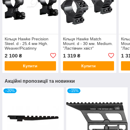
Кільця Hawke Precision
Кільця Hawke Match
Кіль
Steel. d - 25.4 мм High.
Mount. d - 30 мм. Medium.
Moun
Weaver/Picatinny
"Ластівчин хвіст"
"Лас
2 100
1 319
1 3
₴
₴
Купити
Купити
Акційні пропозиції та новинки
–20%
–15%