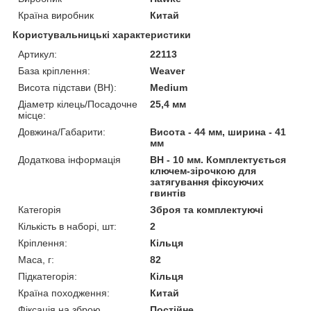
Країна виробник
Китай
Користувальницькі характеристики
Артикул:
22113
База кріплення:
Weaver
Висота підстави (BH):
Medium
Діаметр кілець/Посадочне
25,4 мм
місце:
Довжина/Габарити:
Висота - 44 мм, ширина - 41
мм
Додаткова інформація
BH - 10 мм. Комплектується
ключем-зірочкою для
затягування фіксуючих
гвинтів
Категорія
Зброя та комплектуючі
Кількість в наборі, шт:
2
Кріплення:
Кільця
Маса, г:
82
Підкатегорія:
Кільця
Країна походження:
Китай
Фіксація на зброю
Постійне