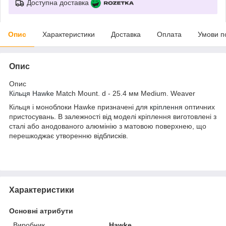
Доступна доставка
Опис
Характеристики
Доставка
Оплата
Умови п
Опис
Опис
Кільця
Hawke
Match Mount. d - 25.4 мм Medium. Weaver
Кільця і моноблоки Hawke призначені для
кріплення
оптичних
пристосувань. В залежності від моделі кріплення виготовлені з
сталі або анодованого алюмінію з матовою поверхнею, що
перешкоджає утворенню відблисків.
Характеристики
Основні атрибути
Виробник
Hawke