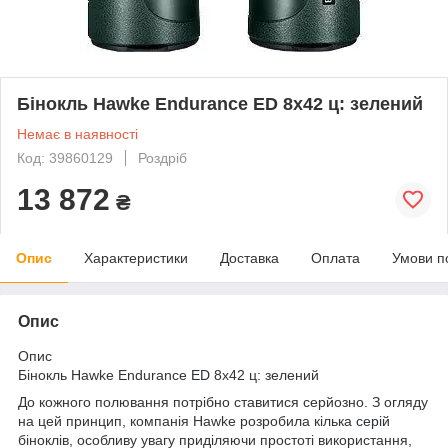
Бінокль Hawke Endurance ED 8х42 ц: зелений
Немає в наявності
Код: 39860129
Роздріб
13 872
₴
Опис
Характеристики
Доставка
Оплата
Умови п
Опис
Опис
Бінокль Hawke Endurance
ED
8х42 ц: зелений
До кожного полювання потрібно ставитися серйозно. З огляду
на цей принцип, компанія Hawke розробила кілька
серій
біноклів, особливу увагу приділяючи простоті використання,