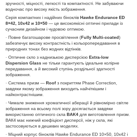
зручності, міцності, легкості та компактності. Не забуваючи
водночас про високу якість зображення.
Серія компактних і надійних біноклів
Hawke Endurance ED
8×42, 10х42 и 10×50
— це високоякісні оптичні прилади із
сучасним дизайном і чудовою оптикою.
· Повне багатошарове просвітлення (
Fully Multi-coated
)
забезпечує високу контрастність і кольоропередавання в
природних тонах без жодних відтінків.
· Оптичне скло з наднизькою дисперсією
Extra-low
Dispersion Glass
не тільки гарантують ідеальне колірне
передавання, а й високий ступінь роздільної здатності
зображення.
· Система призм —
Roof
з покриттям Phase Correction,
завдяки якому зображення виходить найчіткішим і
найконтрастнішим.
· Чимале зниження хроматичної аберації й рівномірно світле
зображення на всьому полі зору досягається завдяки
використанню оптичного скла
BAK4
для виготовлення призм.
ВАК4 має нижчий коефіцієнт дисперсії, ніж у скла, які
застосовуються в дешевих моделях.
· Міцний корпус біноклів Hawke Endurance ED 10×50, 10x42 і