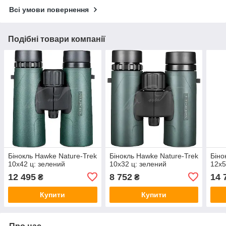
Всі умови повернення
Подібні товари компанії
Бінокль Hawke Nature-Trek
Бінокль Hawke Nature-Trek
Біно
10х42 ц: зелений
10х32 ц: зелений
12х5
12 495
8 752
14 
₴
₴
Купити
Купити