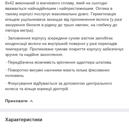
8х42 виконаний із магнієвого сплаву, який на сьогодні
вважається найнадійнішим і найпрестижнішим. Оптика в
такому корпусі послугує максимально довго. Герметизація
кільцем ущільнювача захищає від проникнення вологи (у разі
занурення бінокля в рідину до трьох хвилин, на глибину до
півтора метра).
· Заповнення корпусу зсередини сухим азотом запобігає
конденсації вологи на внутрішній поверхні у разі перепадів
температур. Протиковзне гумове покриття корпусу забезпечує
зручне та надійне захоплення.
· Передбачена можливість
кріплення
адаптера штатива.
· Поворотно-висувні наочники мають кілька фіксованих
положень.
· Фокусування відбувається за допомогою центрального
колеса та кільця корекції діоптрій.
Приховати
Характеристики