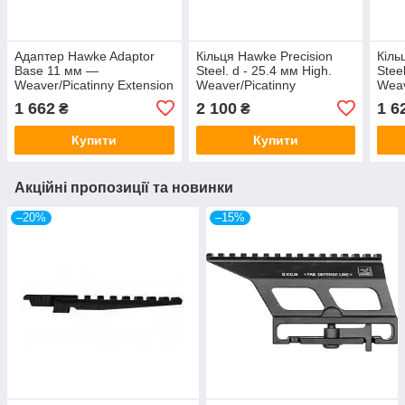
Адаптер Hawke Adaptor
Кільця Hawke Precision
Кіль
Base 11 мм —
Steel. d - 25.4 мм High.
Stee
Weaver/Picatinny Extension
Weaver/Picatinny
Weav
1 662
2 100
1 6
₴
₴
Купити
Купити
Акційні пропозиції та новинки
–20%
–15%