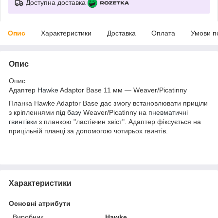
Доступна доставка
Опис
Характеристики
Доставка
Оплата
Умови п
Опис
Опис
Адаптер
Hawke
Adaptor Base 11 мм — Weaver/Picatinny
Планка Hawke Adaptor Base дає змогу встановлювати приціли
з кріпленнями під
базу
Weaver/Picatinny на
пневматичні
гвинтівки
з планкою "ластівчин хвіст". Адаптер фіксується на
прицільній планці за допомогою чотирьох гвинтів.
Характеристики
Основні атрибути
Виробник
Hawke