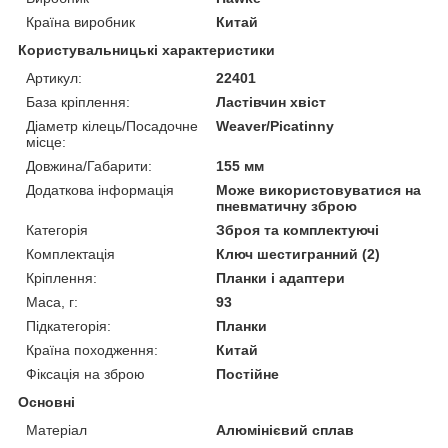
Країна виробник
Китай
Користувальницькі характеристики
Артикул:
22401
База кріплення:
Ластівчин хвіст
Діаметр кілець/Посадочне
Weaver/Picatinny
місце:
Довжина/Габарити:
155 мм
Додаткова інформація
Може використовуватися на
пневматичну зброю
Категорія
Зброя та комплектуючі
Комплектація
Ключ шестигранний (2)
Кріплення:
Планки і адаптери
Маса, г:
93
Підкатегорія:
Планки
Країна походження:
Китай
Фіксація на зброю
Постійне
Основні
Матеріал
Алюмінієвий сплав