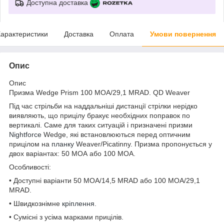
Доступна доставка
арактеристики
Доставка
Оплата
Умови повернення
Опис
Опис
Призма Wedge Prism 100 MOA/29,1 MRAD. QD Weaver
Під час стрільби на наддальніші дистанції стрілки нерідко
виявляють, що прицілу бракує необхідних поправок по
вертикалі. Саме для таких ситуацій і призначені призми
Nightforce
Wedge, які встановлюються перед оптичним
прицілом на
планку
Weaver/Picatinny. Призма пропонується у
двох варіантах: 50 МОА або 100 МОА.
Особливості:
• Доступні варіанти 50 MOA/14,5 MRAD або 100 MOA/29,1
MRAD.
• Швидкознімне
кріплення
.
• Сумісні з усіма марками прицілів.