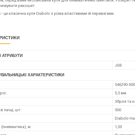
м, перед вами експансивна куля для пневматичних гвинтівок. Розкриття 
знижувати рикошет.
 - це класична куля Diabolo з усіма властивими їй перевагами.
РИСТИКИ
І АТРИБУТИ
к
JSB
УВАЛЬНИЦЬКІ ХАРАКТЕРИСТИКИ
546290-500
рої:
5,5 мм
я
Зброя та 
 в пачці, шт:
500
Diabolo Ha
 (пневматика), м:
1,03