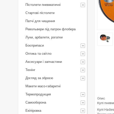
Пістолети пневматичні
Стартові пістолети
Патчі для чищення
Револьвери під патрон флобера
Луки, арбалети, рогатки
Боєприпаси
Оптика та світло
Аксесуари і запчастини
Тюнінг
Догляд за зброєю
Макети масо-габаритні
Термопродукция
Опис
Самооборона
Кулі пнев
Кулі Hades
Екіпіровка