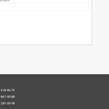
і кулі
 618-96-70
 867-90-88
 281-00-98