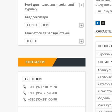
Таким чино
Ножі для полювання, риболовлі і
відчутно 
туризму
В іншому ж
Квадрокоптери
ТЕПЛОВІЗОРИ
ХАРАКТЕ
Генератори та зарядні станції
ТЮНІНГ
ОСНОВН
Виробни
КОНТАКТИ
КОРИСТ
Артикул:
Калібр зб
Категорі
+380 (97) 618-96-70
Кількість
+380 (95) 867-90-88
Мoдель
+380 (50) 281-00-98
Маса кулі