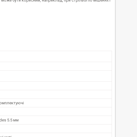
може бути корисним, наприклад, при стрільбі по мішенях і
комплектуючі
des 5.5 мм