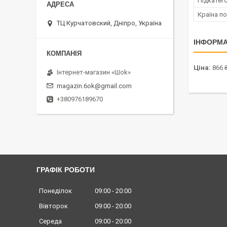
Підкатего
Країна п
ТЦ Курчатовский, Дніпро, Україна
ІНФОРМА
Ціна:
866 
Інтернет-магазин «Шоk»
magazin.6ok@gmail.com
+380976189670
ГРАФІК РОБОТИ
Понеділок
09:00
20:00
Вівторок
09:00
20:00
Середа
09:00
20:00