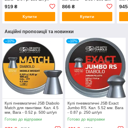
пач.
уп
919
866
945
₴
₴
Купити
Купити
Акційні пропозиції та новинки
–10%
–10%
Кулі пневматичні JSB Diabolo
Кулі пневматичні JSB Exact
Match для гвинтівки. Кал. 4.5
Jumbo RS. Кал. 5.52 мм. Вага
мм, Вага - 0.52 р. 500 шт/уп
- 0.87 р. 250 шт/уп
Готово до відправки
Готово до відправки