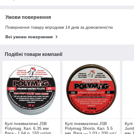
Умови повернення
Повернення товару впродовж 14 днів за домовленістю
Всі умови повернення
Подібні товари компанії
Кулі пневматичні JSB
Кулі пневматичні JSB
Кулі
Polymag. Кал. 6.35 мм
Polymag Shorts. Кал. 5.5
Jumb
Вага - 1.64 р. 150 шт/уп
мм. Вага — 1.03 г 200 шт./
мм. 