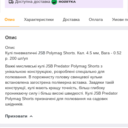
Доступна доставка
Опис
Характеристики
Доставка
Оплата
Умови п
Опис
Опис
Кулі пневматичні
JSB
Polymag Shorts. Кал. 4.5 мм, Вага - 0.52
р. 200 шт/уп
Важкі мисливські кулі JSB Predator Polymag Shorts з
унікальною конструкцією, розроблені спеціально для
полювання. В порожнисту головку свинцевої кульки
встановлена загострена полімерна вставка. Завдяки такій
конструкції, кулі мають кращу точність, більш глибоку
проникаючу силу і більш високі швидкості. Кулі JSB Predator
Polymag Shorts призначені для полювання на садових
шкідників.
Приховати