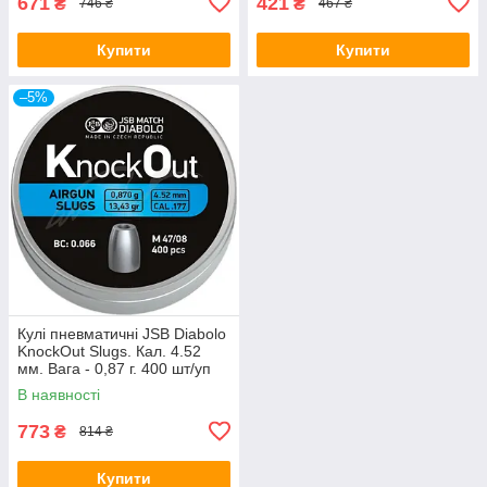
671
421
₴
₴
746 ₴
467 ₴
Купити
Купити
–5%
Кулі пневматичні JSB Diabolo
KnockOut Slugs. Кал. 4.52
мм. Вага - 0,87 г. 400 шт/уп
В наявності
773
₴
814 ₴
Купити