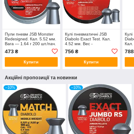
Пули пневм JSB Monster
Кулі пневматичні JSB
Кулі
Redesigned. Кал. 5.52 мм.
Diabolo Exact Test. Кал.
Diab
Вага — 1.64 г 200 шт./пач.
4.52 мм. Вес -
Кал.
0.51/0.54/0.67/0.87 гр. 350
р. 5
473
756
788
₴
₴
шт/уп
Купити
Купити
Акційні пропозиції та новинки
–10%
–10%