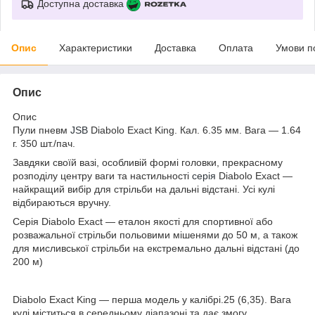
Доступна доставка
Опис
Характеристики
Доставка
Оплата
Умови п
Опис
Опис
Пули пневм
JSB
Diabolo Exact King. Кал. 6.35 мм. Вага — 1.64
г. 350 шт./пач.
Завдяки своїй вазі, особливій формі головки, прекрасному
розподілу центру ваги та настильності
серія
Diabolo Exact —
найкращий вибір для стрільби на дальні відстані. Усі кулі
відбираються вручну.
Серія Diabolo Exact — еталон якості для спортивної або
розважальної стрільби польовими мішенями до 50 м, а також
для мисливської стрільби на екстремально дальні відстані (до
200 м)
Diabolo Exact King — перша модель у калібрі.25 (6,35). Вага
кулі міститься в середньому діапазоні та дає змогу