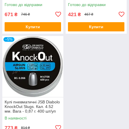
Готово до відправки
Готово до відправки
671
421
₴
₴
746 ₴
467 ₴
Купити
Купити
–5%
Кулі пневматичні JSB Diabolo
KnockOut Slugs. Кал. 4.52
мм. Вага - 0,87 г. 400 шт/уп
В наявності
773
₴
814 ₴