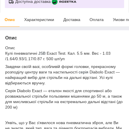
Доступна доставка
Опис
Характеристики
Доставка
Оплата
Умови п
Опис
Опис
Кулі пневматичні
JSB
Exact Test. Кал. 5.5 мм. Вес - 1.03
/1.64/0.93/1.17/0.87 г. 500 шт/уп
Завдяки своїй вазі, особливій формі головки, прекрасному
розподілу центру ваги та настильності
серія
Diabolo Exact —
найкращий вибір для стрільби на дальні відстані. Усі кулі
відбираються вручну.
Серія Diabolo Exact — еталон якості для спортивної або
розважальної стрільби польовими мішенями до 50 м, а також
для мисливської стрільби на екстремально дальні відстані (до
200 м)
Уявіть, що у Вас з'явилося нова пневматична зброя, але Ви
не знаєте, який тип, вага та діаметр боєприпасів вибрати. Ми