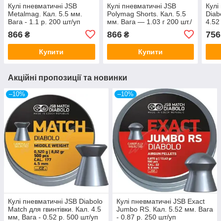
Кулі пневматичні JSB
Кулі пневматичні JSB
Кулі
Metalmag. Кал. 5.5 мм.
Polymag Shorts. Кал. 5.5
Diab
Вага - 1.1 р. 200 шт/уп
мм. Вага — 1.03 г 200 шт./
4.52
пач.
0.51
866
866
756
₴
₴
шт/у
Купити
Купити
Акційні пропозиції та новинки
–10%
–10%
Кулі пневматичні JSB Diabolo
Кулі пневматичні JSB Exact
Match для гвинтівки. Кал. 4.5
Jumbo RS. Кал. 5.52 мм. Вага
мм, Вага - 0.52 р. 500 шт/уп
- 0.87 р. 250 шт/уп