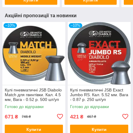
Акційні пропозиції та новинки
–10%
–10%
Кулі пневматичні JSB Diabolo
Кулі пневматичні JSB Exact
Match для гвинтівки. Кал. 4.5
Jumbo RS. Кал. 5.52 мм. Вага
мм, Вага - 0.52 р. 500 шт/уп
- 0.87 р. 250 шт/уп
Готово до відправки
Готово до відправки
671
421
₴
₴
746 ₴
467 ₴
Купити
Купити