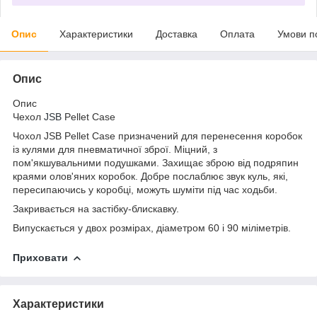
Опис
Характеристики
Доставка
Оплата
Умови п
Опис
Опис
Чехол
JSB
Pellet Case
Чохол JSB Pellet Case призначений для перенесення коробок
із кулями для пневматичної зброї. Міцний, з
пом'якшувальними подушками. Захищає зброю від подряпин
краями олов'яних коробок. Добре послаблює звук куль, які,
пересипаючись у коробці, можуть шуміти під час ходьби.
Закривається на застібку-блискавку.
Випускається у двох розмірах, діаметром 60 і 90 міліметрів.
Приховати
Характеристики