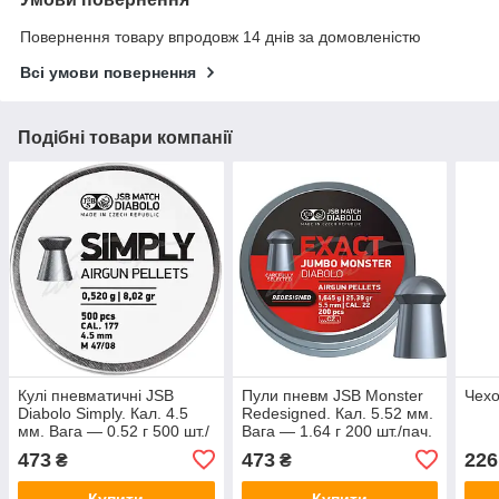
Повернення товару впродовж 14 днів за домовленістю
Всі умови повернення
Подібні товари компанії
Кулі пневматичні JSB
Пули пневм JSB Monster
Чехо
Diabolo Simply. Кал. 4.5
Redesigned. Кал. 5.52 мм.
мм. Вага — 0.52 г 500 шт./
Вага — 1.64 г 200 шт./пач.
пач.
473
473
226
₴
₴
Купити
Купити