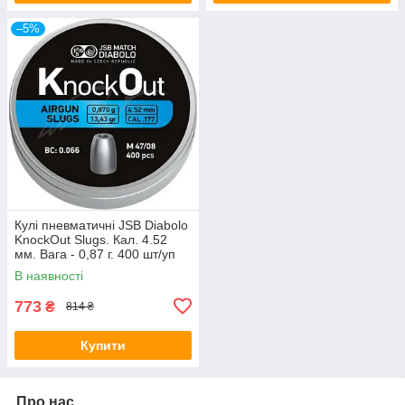
–5%
Кулі пневматичні JSB Diabolo
KnockOut Slugs. Кал. 4.52
мм. Вага - 0,87 г. 400 шт/уп
В наявності
773
₴
814 ₴
Купити
Про нас