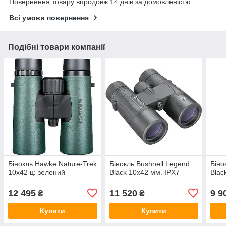
Повернення товару впродовж 14 днів за домовленістю
Всі умови повернення
Подібні товари компанії
Бінокль Hawke Nature-Trek
Бінокль Bushnell Legend
Біно
10х42 ц: зелений
Black 10x42 мм. IPX7
Blac
12 495
11 520
9 9
₴
₴
Купити
Купити