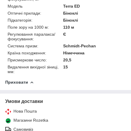
Модель
Terra ED
Оптичні прилади:
Біноклі
Підкатегорія:
Біноклі
Поле зору на 1000 м:
110 м
Регулювання паралакса/
Є
фокусування:
Система призм:
Schmidt-Pechan
Країна походження:
Німеччина
Присмеркове число:
20,5
Видалення вихідної зіниці,
15
мм:
Приховати
Умови доставки
Нова Пошта
Магазини Rozetka
Самовивіз