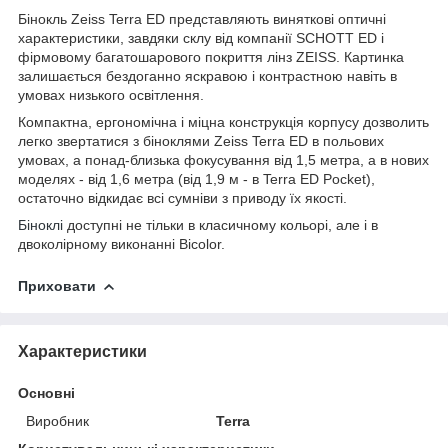
Бінокль Zeiss Terra ED представляють виняткові оптичні
характеристики, завдяки склу від компанії SCHOTT ED і
фірмовому багатошарового покриття лінз ZEISS. Картинка
залишається бездоганно яскравою і контрастною навіть в
умовах низького освітлення.
Компактна, ергономічна і міцна конструкція корпусу дозволить
легко звертатися з біноклями Zeiss Terra ED в польових
умовах, а понад-близька фокусування від 1,5 метра, а в нових
моделях - від 1,6 метра (від 1,9 м - в Terra ED Pocket),
остаточно відкидає всі сумніви з приводу їх якості.
Біноклі
доступні не тільки в класичному кольорі, але і в
двоколірному виконанні Bicolor.
Приховати
Характеристики
Основні
Виробник
Terra