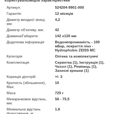
Користувальницькі характеристики
Артикул:
524204-9901-000
Гарантія:
12 місяців
Діаметр вихідної зіниці,
4,2
мм:
Діаметр об'єктиву, мм:
42
Довжина/Габарити:
142 х120 мм
Додаткова інформація
Водонепроникність - 100
мБар, покриття лінз -
Hydrophobic ZEISS MC
Категорія
Оптика та комплектуючі
Комплектація
Серветка (1), Інструкція (1),
Чохол (1), Ремінець (1),
Захисні кришки (1)
Корекція діоптрій:
+/- 3
Кратність (збільшення),
10
Max:
Маса
725 г
Межзрачковое відстань,
58 - 75,5
мм:
Мінімальна відстань
1,6
фокусування, м: