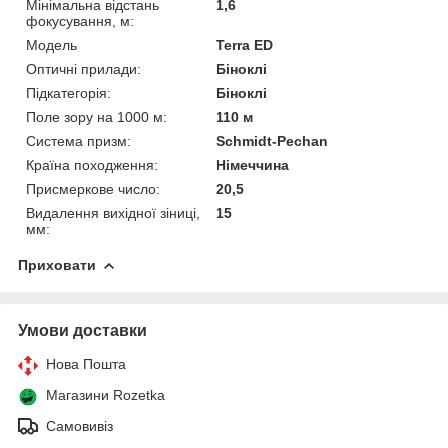
Мінімальна відстань
1,6
фокусування, м:
Модель
Terra ED
Оптичні прилади:
Біноклі
Підкатегорія:
Біноклі
Поле зору на 1000 м:
110 м
Система призм:
Schmidt-Pechan
Країна походження:
Німеччина
Присмеркове число:
20,5
Видалення вихідної зіниці,
15
мм:
Приховати
Умови доставки
Нова Пошта
Магазини Rozetka
Самовивіз