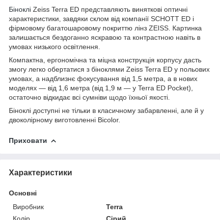
Біноклі
Zeiss Terra ED представляють виняткові оптичні
характеристики, завдяки склом від компанії SCHOTT ED і
фірмовому багатошаровому покриттю лінз ZEISS. Картинка
залишається бездоганно яскравою та контрастною навіть в
умовах низького освітлення.
Компактна, ергономічна та міцна конструкція корпусу дасть
змогу легко обертатися з біноклями Zeiss Terra ED у польових
умовах, а надблизнє фокусування від 1,5 метра, а в нових
моделях — від 1,6 метра (від 1,9 м — у Terra ED Pocket),
остаточно відкидає всі сумніви щодо їхньої якості.
Біноклі доступні не тільки в класичному забарвленні, але й у
двоколірному виготовленні Bicolor.
Приховати
Характеристики
Основні
Виробник
Terra
Колір
Сірий