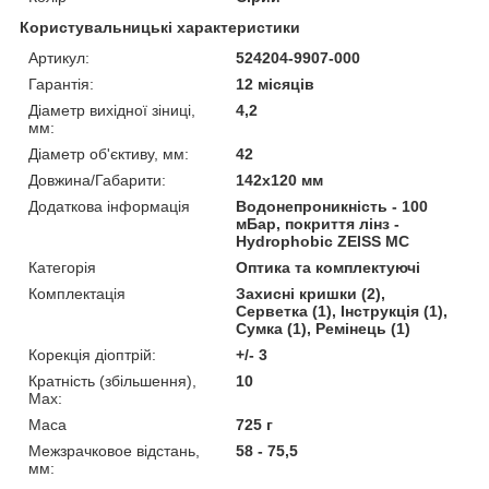
Користувальницькі характеристики
Артикул:
524204-9907-000
Гарантія:
12 місяців
Діаметр вихідної зіниці,
4,2
мм:
Діаметр об'єктиву, мм:
42
Довжина/Габарити:
142х120 мм
Додаткова інформація
Водонепроникність - 100
мБар, покриття лінз -
Hydrophobic ZEISS MC
Категорія
Оптика та комплектуючі
Комплектація
Захисні кришки (2),
Серветка (1), Інструкція (1),
Сумка (1), Ремінець (1)
Корекція діоптрій:
+/- 3
Кратність (збільшення),
10
Max:
Маса
725 г
Межзрачковое відстань,
58 - 75,5
мм: