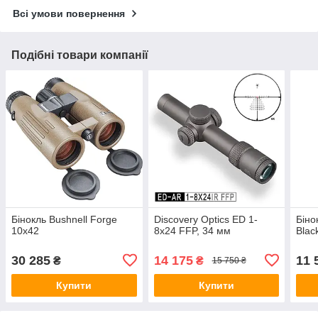
Всі умови повернення
Подібні товари компанії
Бінокль Bushnell Forge
Discovery Optics ED 1-
Біно
10x42
8x24 FFP, 34 мм
Blac
30 285
14 175
11 
₴
₴
15 750 ₴
Купити
Купити