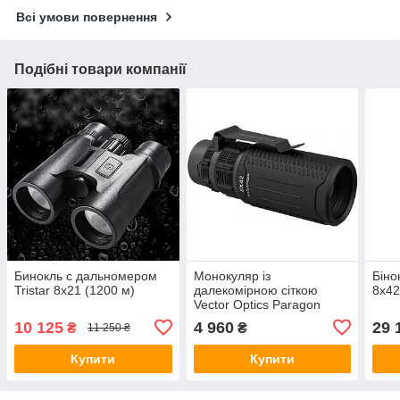
Всі умови повернення
Подібні товари компанії
Бинокль с дальномером
Монокуляр із
Біно
Tristar 8x21 (1200 м)
далекомірною сіткою
8x4
Vector Optics Paragon
8x42 MIL
10 125
4 960
29 
₴
₴
11 250 ₴
Купити
Купити