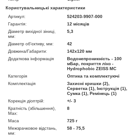
Користувальницькі характеристики
Артикул:
524203-9907-000
Гарантія:
12 місяців
Діаметр вихідної зіниці,
5,3
мм:
Діаметр об'єктиву, мм:
42
Довжина/Габарити:
142х120 мм
Додаткова інформація
Водонепроникність - 100
мБар, покриття лінз -
Hydrophobic ZEISS MC
Категорія
Оптика та комплектуючі
Комплектація
Захисні кришки (2),
Серветка (1), Інструкція (1),
Сумка (1), Ремінець (1)
Корекція діоптрій:
+/- 3
Кратність (збільшення),
8
Max:
Маса
725 г
Межзрачковое відстань,
58 - 75,5
мм: