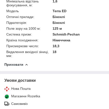
Мінімальна відстань
1,6
фокусування, м:
Модель
Terra ED
Оптичні прилади:
Біноклі
Підкатегорія:
Біноклі
Поле зору на 1000 м:
125 м
Система призм:
Schmidt-Pechan
Країна походження:
Німеччина
Присмеркове число:
18,3
Видалення вихідної зіниці,
18
мм:
Приховати
Умови доставки
Нова Пошта
Магазини Rozetka
Самовивіз