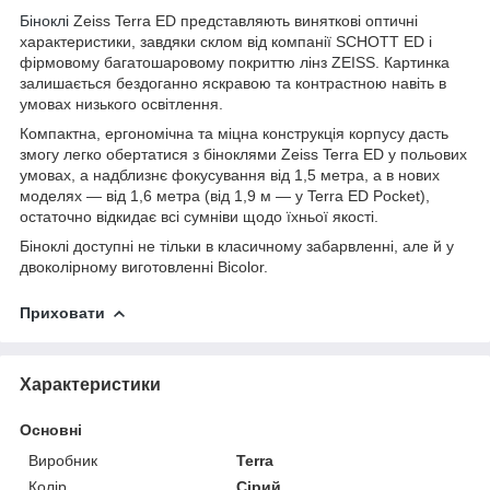
Біноклі
Zeiss Terra ED представляють виняткові оптичні
характеристики, завдяки склом від компанії SCHOTT ED і
фірмовому багатошаровому покриттю лінз ZEISS. Картинка
залишається бездоганно яскравою та контрастною навіть в
умовах низького освітлення.
Компактна, ергономічна та міцна конструкція корпусу дасть
змогу легко обертатися з біноклями Zeiss Terra ED у польових
умовах, а надблизнє фокусування від 1,5 метра, а в нових
моделях — від 1,6 метра (від 1,9 м — у Terra ED Pocket),
остаточно відкидає всі сумніви щодо їхньої якості.
Біноклі доступні не тільки в класичному забарвленні, але й у
двоколірному виготовленні Bicolor.
Приховати
Характеристики
Основні
Виробник
Terra
Колір
Сірий