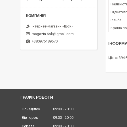
Наявніст
Підкатего
Різьба
Інтернет-магазин «Шоk»
Країна п
magazin.6ok@gmail.com
+380976189670
ІНФОРМА
Ціна:
394 
ГРАФІК РОБОТИ
Понеділок
09:00
20:00
Вівторок
09:00
20:00
Середа
09:00
20:00