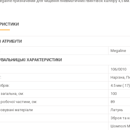
aline призначений для чищення пневматичних гвинтівок калібру 4,5 мм. 
РИСТИКИ
І АТРИБУТИ
к
Megaline
УВАЛЬНИЦЬКІ ХАРАКТЕРИСТИКИ
106/0010
:
Нарізна, 
ібрів:
4.5 мм (.17)
загальна, см:
100
робочої частини, см:
89
овувані матеріали
Латунь
я
Зброя та 
Шомполі M