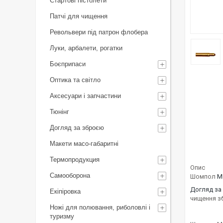
Стартові пістолети
Патчі для чищення
Револьвери під патрон флобера
Луки, арбалети, рогатки
Боєприпаси
Оптика та світло
Аксесуари і запчастини
Тюнінг
Догляд за зброєю
Макети масо-габаритні
Термопродукция
Опис
Самооборона
Шомпол
M
Догляд за
Екіпіровка
чищення зб
Ножі для полювання, риболовлі і
туризму