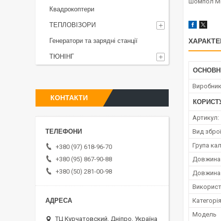
Шомпол Meg
Квадрокоптери
ТЕПЛОВІЗОРИ
Генератори та зарядні станції
ХАРАКТЕ
ТЮНІНГ
ОСНОВН
Виробни
КОНТАКТИ
КОРИСТ
Артикул:
Вид зброї
Група кал
+380 (97) 618-96-70
+380 (95) 867-90-88
Довжина 
+380 (50) 281-00-98
Довжина 
Використ
Категорі
Мoдель
ТЦ Курчатовский, Дніпро, Україна