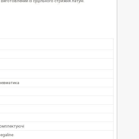
Виготовлений із суцільного стрижня латуні.
Пневматика
комплектуючі
egaline