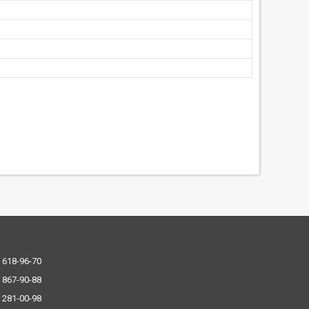
 618-96-70
 867-90-88
 281-00-98