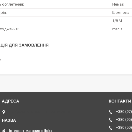
ь обплетення:
Немає
рія:
Шомпола
1/8 M
оходження:
Італія
ЦІЯ ДЛЯ ЗАМОВЛЕННЯ
₴
ТЦ Курчатовский, Дніпро, Україна
+380 (97)
+380 (95)
+380 (50)
Інтернет-магазин «Шоk»