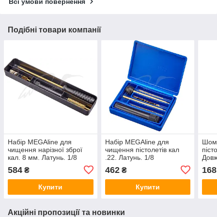
Всі умови повернення
Подібні товари компанії
Набір MEGAline для
Набір MEGAline для
Шом
чищення нарізної зброї
чищення пістолетів кал
піст
кал. 8 мм. Латунь. 1/8
.22. Латунь. 1/8
Довж
Лату
584
462
168
₴
₴
Купити
Купити
Акційні пропозиції та новинки