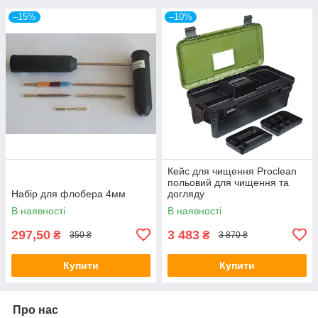
–15%
–10%
Кейс для чищення Proclean
польовий для чищення та
Набір для флобера 4мм
догляду
В наявності
В наявності
297,50
3 483
₴
₴
350 ₴
3 870 ₴
Купити
Купити
Про нас