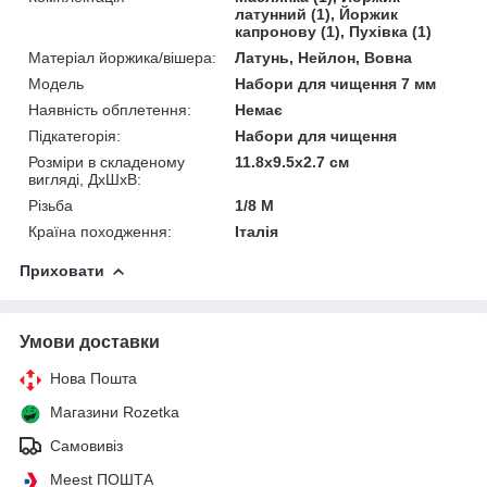
латунний (1), Йоржик
капронову (1), Пухівка (1)
Матеріал йоржика/вішера:
Латунь, Нейлон, Вовна
Модель
Набори для чищення 7 мм
Наявність обплетення:
Немає
Підкатегорія:
Набори для чищення
Розміри в складеному
11.8х9.5х2.7 см
вигляді, ДхШхВ:
Різьба
1/8 M
Країна походження:
Італія
Приховати
Умови доставки
Нова Пошта
Магазини Rozetka
Самовивіз
Meest ПОШТА