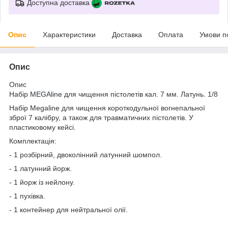
Доступна доставка
Опис
Характеристики
Доставка
Оплата
Умови п
Опис
Опис
Набір
MEGAline
для чищення пістолетів кал. 7 мм. Латунь. 1/8
Набір Megaline для чищення короткодульної вогнепальної
зброї 7 калібру, а також для травматичних пістолетів. У
пластиковому кейсі.
Комплектація:
- 1 розбірний, двоколінний латунний шомпол.
- 1 латунний йорж.
- 1 йорж із нейлону.
- 1 пухівка.
- 1 контейнер для нейтральної олії.