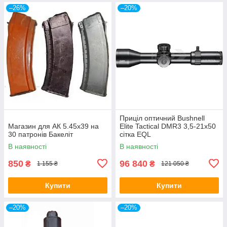
–26%
–20%
Приціл оптичний Bushnell
Магазин для АК 5.45х39 на
Elite Tactical DMR3 3,5-21x50
30 патронів Бакеліт
сітка EQL
В наявності
В наявності
850
96 840
₴
₴
1 155 ₴
121 050 ₴
Купити
Купити
–20%
–20%