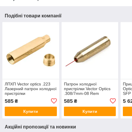
Подібні товари компанії
ЛПХП Vector optics .223
Патрон холодної
Приц
Лазерний патрон холодної
пристрілки Vector Optics
Opti
пристрілки
.308/7mm-08 Rem
SFP
585
585
5 6
₴
₴
Купити
Купити
Акційні пропозиції та новинки