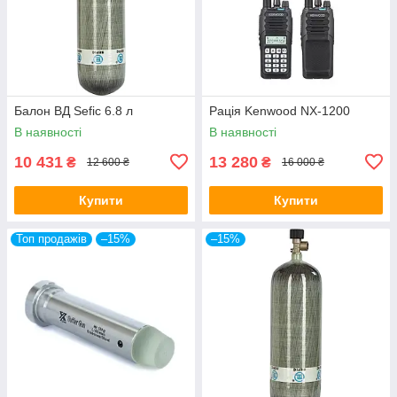
Балон ВД Sefic 6.8 л
Рація Kenwood NX-1200
В наявності
В наявності
10 431
13 280
₴
₴
12 600 ₴
16 000 ₴
Купити
Купити
Топ продажів
–15%
–15%