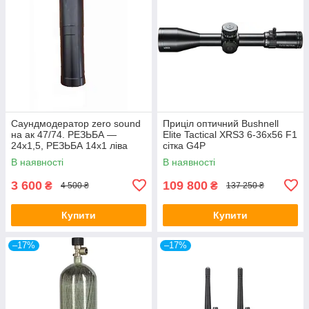
Саундмодератор zero sound
Приціл оптичний Bushnell
на ак 47/74. РЕЗЬБА —
Elite Tactical XRS3 6-36x56 F1
24х1,5, РЕЗЬБА 14х1 ліва
сітка G4P
В наявності
В наявності
3 600
109 800
₴
₴
4 500 ₴
137 250 ₴
Купити
Купити
–17%
–17%