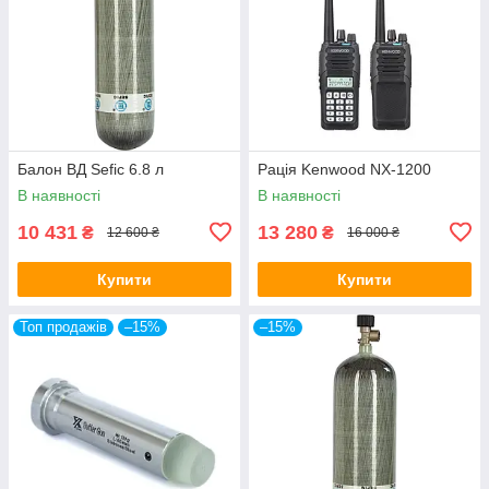
Балон ВД Sefic 6.8 л
Рація Kenwood NX-1200
В наявності
В наявності
10 431
13 280
₴
₴
12 600 ₴
16 000 ₴
Купити
Купити
Топ продажів
–15%
–15%