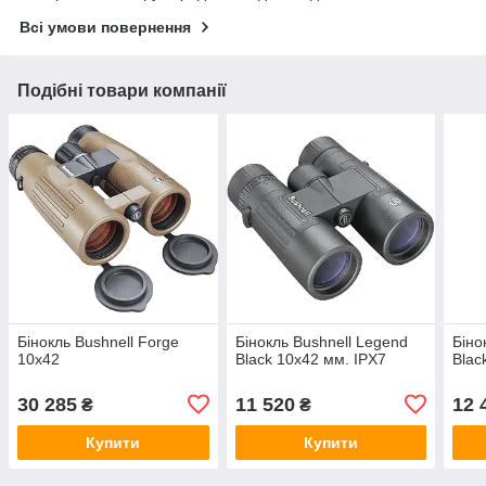
Всі умови повернення
Подібні товари компанії
Бінокль Bushnell Forge
Бінокль Bushnell Legend
Біно
10x42
Black 10x42 мм. IPX7
Blac
30 285
11 520
12 
₴
₴
Купити
Купити