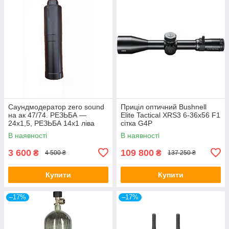
Саундмодератор zero sound
Приціл оптичний Bushnell
на ак 47/74. РЕЗЬБА —
Elite Tactical XRS3 6-36x56 F1
24х1,5, РЕЗЬБА 14х1 ліва
сітка G4P
В наявності
В наявності
3 600
109 800
₴
₴
4 500 ₴
137 250 ₴
Купити
Купити
–17%
–17%