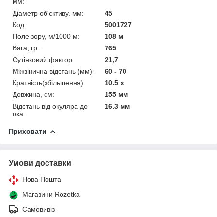
мм:
Діаметр об'єктиву, мм:
45
Код
5001727
Поле зору, м/1000 м:
108 м
Вага, гр.:
765
Сутінковий фактор:
21,7
Міжзінична відстань (мм):
60 - 70
Кратність(збільшення):
10.5 х
Довжина, см:
155 мм
Відстань від окуляра до
16,3 мм
ока:
Приховати
Умови доставки
Нова Пошта
Магазини Rozetka
Самовивіз