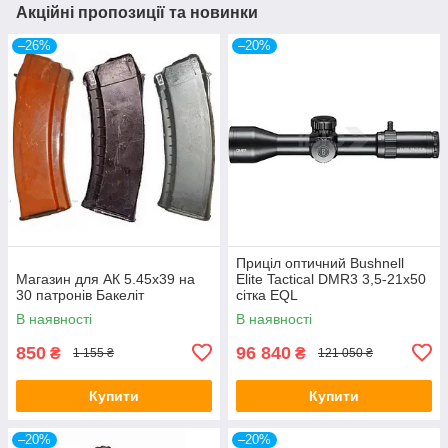
Акційні пропозиції та новинки
–26%
–20%
Приціл оптичний Bushnell
Магазин для АК 5.45х39 на
Elite Tactical DMR3 3,5-21x50
30 патронів Бакеліт
сітка EQL
В наявності
В наявності
850
96 840
₴
₴
1 155 ₴
121 050 ₴
Купити
Купити
–20%
–20%