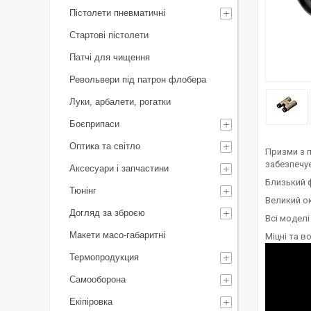
Пістолети пневматичні
Стартові пістолети
Патчі для чищення
Револьвери під патрон флобера
Луки, арбалети, рогатки
Боєприпаси
Оптика та світло
Призми з 
забезпечує
Аксесуари і запчастини
Близький 
Тюнінг
Великий ок
Догляд за зброєю
Всі моделі
Макети масо-габаритні
Міцні та в
Термопродукция
Самооборона
Екіпіровка