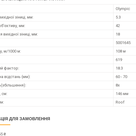
Olympic
ихідної зіниці, мм:
5.3
б'єктиву, мм:
42
 вихідної зіниці, мм:
18
5001645
, м/1000 м:
108 м
619
ий фактор:
18.3
а відстань (мм):
60 - 70
ь(збільшення):
8х
 см:
146 мм
ми:
Roof
ЦІЯ ДЛЯ ЗАМОВЛЕННЯ
5 ₴