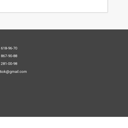
 618-96-70
 867-90-88
 281-00-98
.6ok@gmail.com