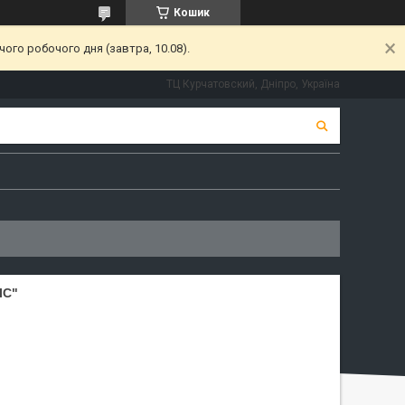
Кошик
ого робочого дня (завтра, 10.08).
ТЦ Курчатовский, Дніпро, Україна
IC"