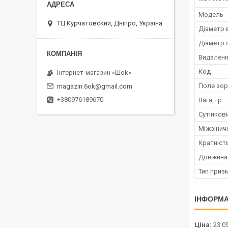
Модель
ТЦ Курчатовский, Дніпро, Україна
Діаметр в
Діаметр о
Видалення
Код
Інтернет-магазин «Шоk»
Поле зору
magazin.6ok@gmail.com
+380976189670
Вага, гр.:
Сутінков
Міжзіничн
Кратніст
Довжина,
Тип приз
ІНФОРМА
Ціна:
23 05