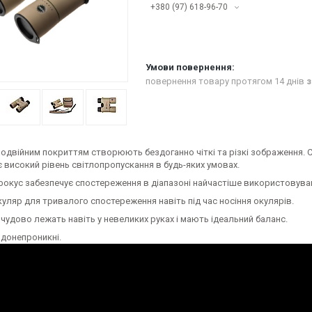
+380 (97) 618-96-70
повернення товару протягом 14 днів
з
подвійним покриттям створюють бездоганно чіткі та різкі зображення. 
 високий рівень світлопропускання в будь-яких умовах.
фокус забезпечує спостереження в діапазоні найчастіше використовуван
уляр для тривалого спостереження навіть під час носіння окулярів.
 чудово лежать навіть у невеликих руках і мають ідеальний баланс.
одонепроникні.