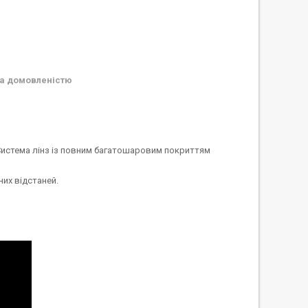
а домовленістю
Система лінз із повним багатошаровим покриттям
их відстаней.