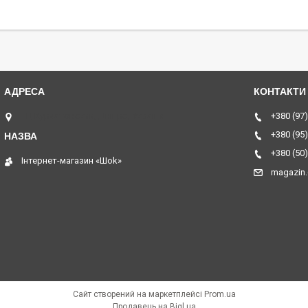
ТЦ Курчатовский, Дніпро, Україна
+380 (97)
+380 (95)
+380 (50)
Інтернет-магазин «Шоk»
magazin
Сайт створений на маркетплейсі
Prom.ua
Продавець на Bigl.ua