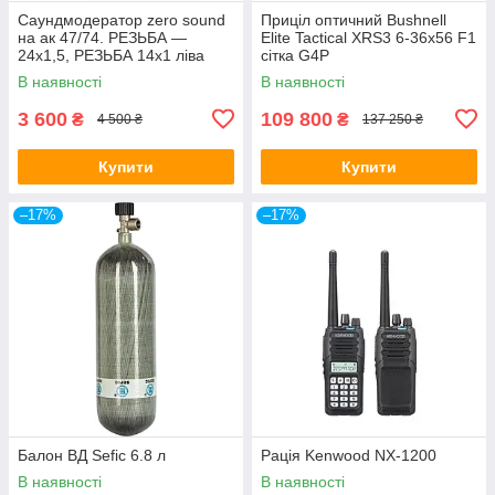
Саундмодератор zero sound
Приціл оптичний Bushnell
на ак 47/74. РЕЗЬБА —
Elite Tactical XRS3 6-36x56 F1
24х1,5, РЕЗЬБА 14х1 ліва
сітка G4P
В наявності
В наявності
3 600
109 800
₴
₴
4 500 ₴
137 250 ₴
Купити
Купити
–17%
–17%
Балон ВД Sefic 6.8 л
Рація Kenwood NX-1200
В наявності
В наявності