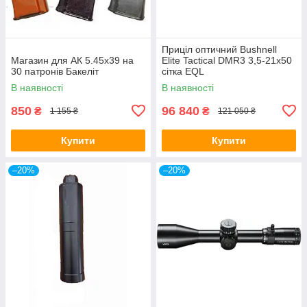
Приціл оптичний Bushnell
Магазин для АК 5.45х39 на
Elite Tactical DMR3 3,5-21x50
30 патронів Бакеліт
сітка EQL
В наявності
В наявності
850
96 840
₴
₴
1 155 ₴
121 050 ₴
Купити
Купити
–20%
–20%