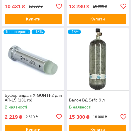
10 431
13 280
₴
₴
12 600 ₴
16 000 ₴
Купити
Купити
Топ продажів
–15%
–15%
Буфер віддачі X-GUN H-2 для
AR-15 (131 гр)
Балон ВД Sefic 9 л
В наявності
В наявності
2 219
15 300
₴
₴
2 610 ₴
18 000 ₴
Купити
Купити