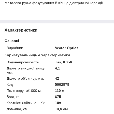
Металева ручка фокусування й кільце діоптричної корекції.
Характеристики
Основні
Виробник
Vector Optics
Користувальницькі характеристики
Водонепроникність
Так, IPX-6
Діаметр вихідної зіниці,
4,1
мм:
Діаметр об'єктиву, мм:
42
Код
5002979
Поле зору, м/1000 м:
110 м
Вага, гр.:
675
Кратність(збільшення):
10х
Довжина, см:
14,5 см