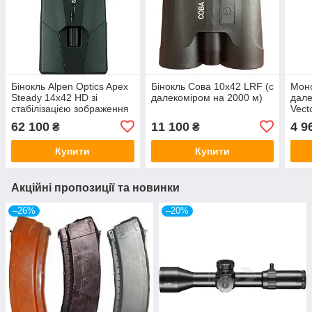
Бінокль Alpen Optics Apex
Бінокль Coва 10x42 LRF (с
Моно
Steady 14x42 HD зі
далекоміром на 2000 м)
дале
стабілізацією зображення
Vect
8x42
62 100
11 100
4 9
₴
₴
Купити
Купити
Акційні пропозиції та новинки
–26%
–20%