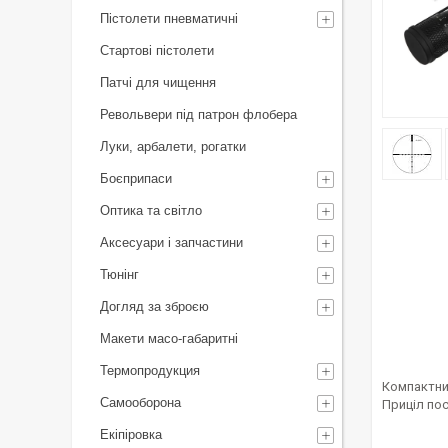
Пістолети пневматичні
Стартові пістолети
Патчі для чищення
Револьвери під патрон флобера
Луки, арбалети, рогатки
Боєприпаси
Оптика та світло
Аксесуари і запчастини
Тюнінг
Догляд за зброєю
Макети масо-габаритні
Термопродукция
Компактний
Самооборона
Приціл пос
Екіпіровка