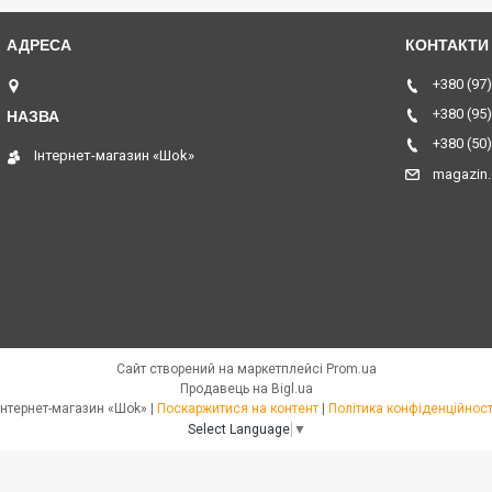
ТЦ Курчатовский, Дніпро, Україна
+380 (97)
+380 (95)
+380 (50)
Інтернет-магазин «Шоk»
magazin
Сайт створений на маркетплейсі
Prom.ua
Продавець на Bigl.ua
Інтернет-магазин «Шоk» |
Поскаржитися на контент
|
Політика конфіденційност
Select Language
▼