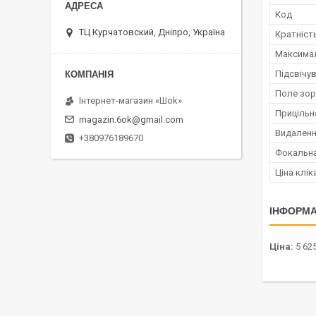
Код
ТЦ Курчатовский, Дніпро, Україна
Кратніст
Максимал
Підсвічув
Поле зору
Інтернет-магазин «Шоk»
Прицільн
magazin.6ok@gmail.com
Видалення
+380976189670
Фокальна
Ціна клік
ІНФОРМА
Ціна:
5 625