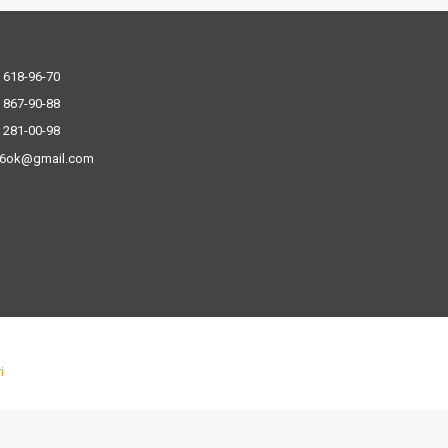
 618-96-70
 867-90-88
 281-00-98
.6ok@gmail.com
і