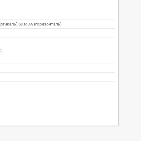
ертикаль) 60 MOA (горизонталь)
C