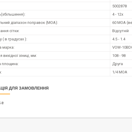
5002878
ь(збільшення):
4 - 12х
ьний діапазон поправок (MOA):
60 MOA (в
ання сітки:
Відсутній
 ( в градусах ):
4.5 - 1.4
а марка:
VOW-10BD
 вихідної зіниці, мм:
108 - 98
 площина:
Друга
а:
1/4 MOA
ЦІЯ ДЛЯ ЗАМОВЛЕННЯ
 ₴