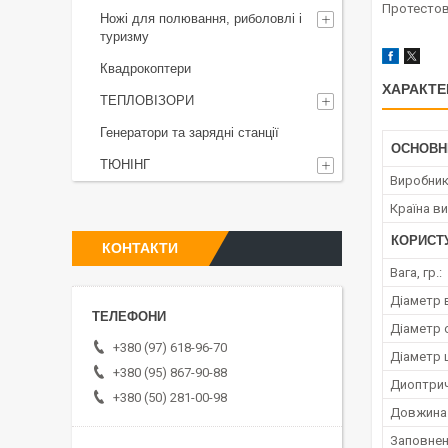
Протестов
Ножі для полювання, риболовлі і
туризму
Квадрокоптери
ХАРАКТЕ
ТЕПЛОВІЗОРИ
Генератори та зарядні станції
ОСНОВН
ТЮНІНГ
Виробни
Країна в
КОРИСТ
КОНТАКТИ
Вага, гр.:
Діаметр в
Діаметр о
+380 (97) 618-96-70
Діаметр 
+380 (95) 867-90-88
Диоптриче
+380 (50) 281-00-98
Довжина 
Заповнен