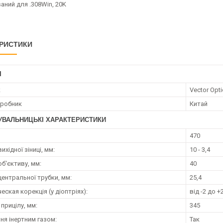
аний для .308Win, 20K
РИСТИКИ
І
к
Vector Opti
иробник
Китай
УВАЛЬНИЦЬКІ ХАРАКТЕРИСТИКИ
470
ихідної зіниці, мм:
10 - 3,4
б'єктиву, мм:
40
центральної трубки, мм:
25,4
ская корекція (у діоптріях):
від -2 до +
прицілу, мм:
345
ня інертним газом:
Так