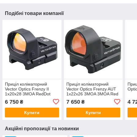
Подібні товари компанії
Приціл коліматорний
Приціл коліматорний
Приц
Vector Optics Frenzy II
Vector Optics Frenzy AUT
Opti
1x20x28 3MOA RedDot
1x22x26 3MOA 3MOA Red
Dot
6 750
7 650
4 7
₴
₴
Купити
Купити
Акційні пропозиції та новинки