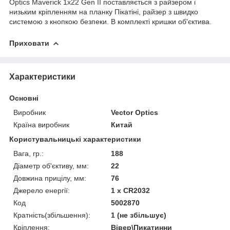
Optics Maverick 1x22 Gen II поставляється з райзером і
низьким
кріпленням
на
планку
Пікатіні, райзер з швидко
системою з кнопкою безпеки. В комплекті кришки об'єктива.
Приховати
Характеристики
Основні
Виробник
Vector Optics
Країна виробник
Китай
Користувальницькі характеристики
Вага, гр.:
188
Діаметр об'єктиву, мм:
22
Довжина прицілу, мм:
76
Джерело енергії:
1 х CR2032
Код
5002870
Кратність(збільшення):
1 (не збільшує)
Кріплення:
Вівер\Пикатинни