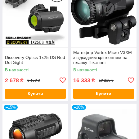
Магніфер Vortex Micro V3XM
Discovery Optics 1x25 DS Red
з відкидним кріпленням на
Dot Sight
планку Пікатінні
В наявності
В наявності
2 678
16 333
₴
₴
3 150 ₴
19 215 ₴
Купити
Купити
–15%
–10%