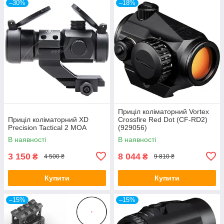
–30%
–18%
Приціл коліматорний Vortex
Приціл коліматорний XD
Crossfire Red Dot (CF-RD2)
Precision Tactical 2 МОА
(929056)
В наявності
В наявності
3 150
8 044
₴
₴
4 500 ₴
9 810 ₴
Купити
Купити
–15%
–15%