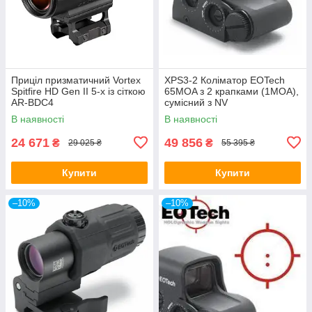
Приціл призматичний Vortex
XPS3-2 Коліматор EOTech
Spitfire HD Gen II 5-х із сіткою
65MOA з 2 крапками (1MOA),
AR-BDC4
сумісний з NV
В наявності
В наявності
24 671
49 856
₴
₴
29 025 ₴
55 395 ₴
Купити
Купити
–10%
–10%