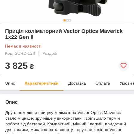
Приціл коліматорний Vector Optics Maverick
1x22 Gen II
Немає в наявності
Код: SCRD-12II
Роздріб
3 825
₴
Опис
Характеристики
Доставка
Оплата
Умови 
Опис
Друге покоління прицілу коліматора Vector Optics Maverick
стало міцніше, зручніше у використанні і збільшило термін
роботи від баттареи. Компактний, міцний і легкий, придатний
для тактики, мисливства та спорту - друге покоління Vector