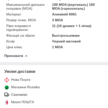
Максимальний діапазон
100 MOA (вертикаль) 100
поправок (MOA):
MOA (горизонталь)
Матеріал
Алюміній 6061
Розмір точки, MOA:
3 MOA
Рівні яскравості
11 (10 денних + 1 нічна)
підсвічування:
Фіксація на зброю
Быстросьемная
Колір
Чорний матовий
Ціна кліка:
1 MOA
Приховати
Умови доставки
Нова Пошта
Магазини Rozetka
Самовивіз
Meest ПОШТА