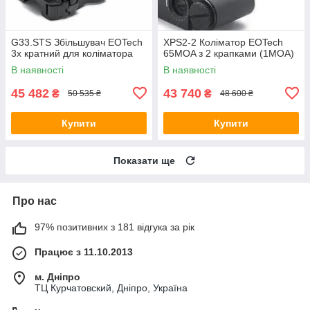
G33.STS Збільшувач EOTech
XPS2-2 Коліматор EOTech
3х кратний для коліматора
65MOA з 2 крапками (1MOA)
В наявності
В наявності
45 482
43 740
₴
₴
50 535 ₴
48 600 ₴
Купити
Купити
Показати ще
Про нас
97% позитивних з 181 відгука за рік
Працює з 11.10.2013
м. Дніпро
ТЦ Курчатовский, Дніпро, Україна