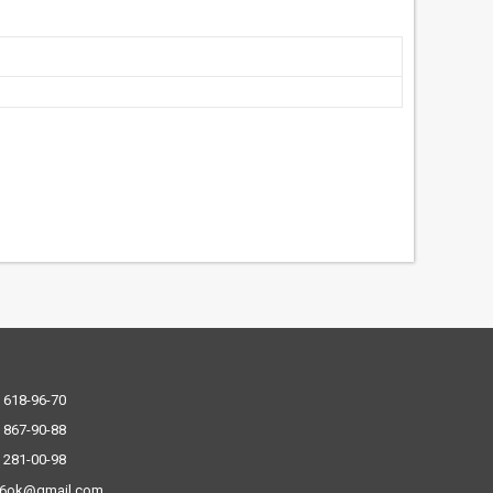
 618-96-70
 867-90-88
 281-00-98
.6ok@gmail.com