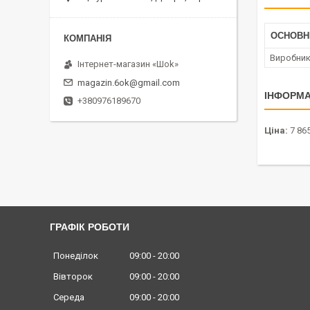
ОСНОВН
Виробни
Інтернет-магазин «Шоk»
magazin.6ok@gmail.com
ІНФОРМА
+380976189670
Ціна:
7 865
ГРАФІК РОБОТИ
Понеділок
09:00
20:00
Вівторок
09:00
20:00
Середа
09:00
20:00