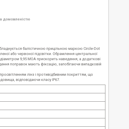
а домовленістю
а обладнується балістичною прицільною маркою Circle-Dot
леної або червоної підсвітки. Обрамлення центральної
и діаметром 9,95 MOA прискорить наведення, а додаткові
ведення поправок мають фіксацію, запобігаючи випадковій
 просвітленням лінз і противідбивним покриттям, що
довища, відповідаючи класу IP67.