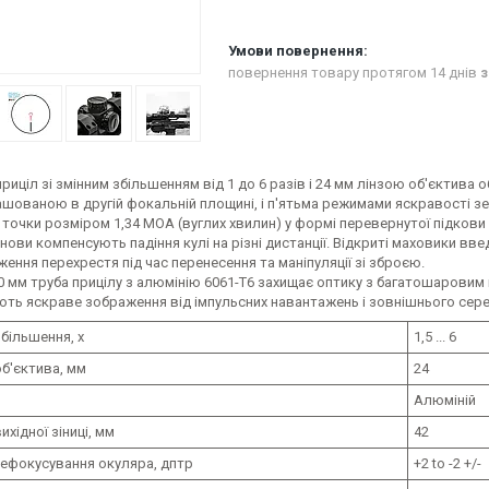
повернення товару протягом 14 днів
з
риціл зі змінним збільшенням від 1 до 6 разів і 24 мм лінзою об'єктив
шованою в другій фокальній площині, і п'ятьма режимами яскравості зе
 точки розміром 1,34 MOA (вуглих хвилин) у формі перевернутої підков
нови компенсують падіння кулі на різні дистанції. Відкриті маховики в
ження перехрестя під час перенесення та маніпуляції зі зброєю.
0 мм труба прицілу з алюмінію 6061-T6 захищає оптику з багатошаровим
ють яскраве зображення від імпульсних навантажень і зовнішнього сере
більшення, х
1,5 ... 6
б'єктива, мм
24
Алюміній
ихідної зіниці, мм
42
ефокусування окуляра, дптр
+2 to -2 +/-