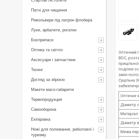
Стартові пістолети
Патчі для чищення
Револьвери під патрон флобера
Луки, арбалети, рогатки
Боєприпаси
Оптика та світло
Оптичний п
BDC, розта
Аксесуари і запчастини
прицільної
поділки ос
Тюнінг
зміні поло
Догляд за зброєю
Суцільна 3
забезпечу
Макети масо-габаритні
Оптичне з
Термопродукция
Діаметр о
Самооборона
Матеріал
Екіпіровка
Діаметр в
Ножі для полювання, риболовлі і
Межа пер
туризму