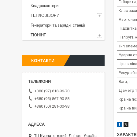
Габарити,
Квадрокоптери
Клас зах
ТЕПЛОВІЗОРИ
Азотонап
Генератори та зарядні станції
Підсвітка
ТЮНІНГ
Напруга 
Тип елем
Ударна ст
КОНТАКТИ
Ціна клік
Ресурс ба
Вага, г
Діаметр т
+380 (97) 618-96-70
+380 (95) 867-90-88
Країна п
+380 (50) 281-00-98
Країна в
ХАРАКТЕ
ТЦ Курчатовский, Дніпро, Україна