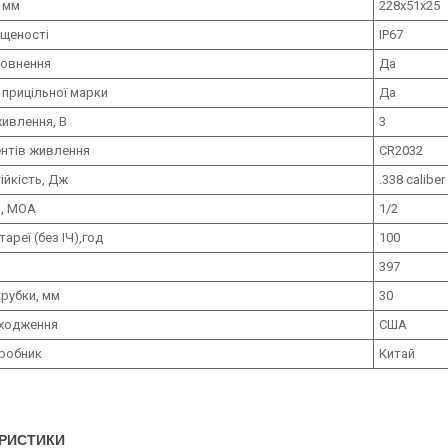
 мм
228х51х25
ищеності
IP67
овнення
Да
 прицільної марки
Да
живлення, В
3
ентів живлення
CR2032
ійкість, Дж
.338 caliber
а, МОА
1/2
тареї (без ІЧ),год
100
397
рубки, мм
30
оходження
США
иробник
Китай
РИСТИКИ