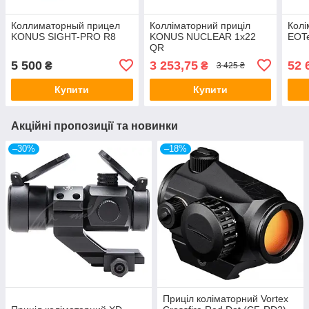
Коллиматорный прицел
Колліматорний приціл
Колі
KONUS SIGHT-PRO R8
KONUS NUCLEAR 1x22
EOT
QR
5 500
3 253,75
52 
₴
₴
3 425 ₴
Купити
Купити
Акційні пропозиції та новинки
–30%
–18%
Приціл коліматорний Vortex