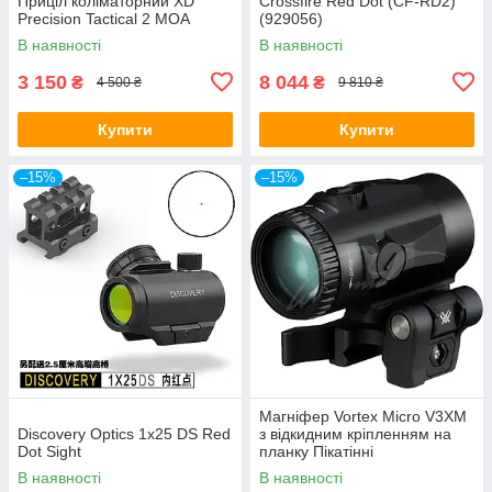
Приціл коліматорний XD
Crossfire Red Dot (CF-RD2)
Precision Tactical 2 МОА
(929056)
В наявності
В наявності
3 150
8 044
₴
₴
4 500 ₴
9 810 ₴
Купити
Купити
–15%
–15%
Магніфер Vortex Micro V3XM
Discovery Optics 1x25 DS Red
з відкидним кріпленням на
Dot Sight
планку Пікатінні
В наявності
В наявності