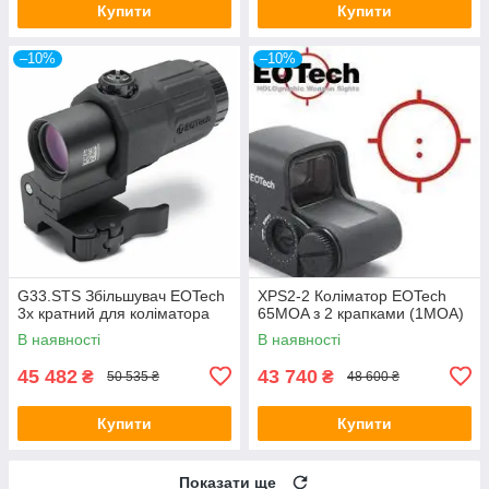
Купити
Купити
–10%
–10%
G33.STS Збільшувач EOTech
XPS2-2 Коліматор EOTech
3х кратний для коліматора
65MOA з 2 крапками (1MOA)
В наявності
В наявності
45 482
43 740
₴
₴
50 535 ₴
48 600 ₴
Купити
Купити
Показати ще