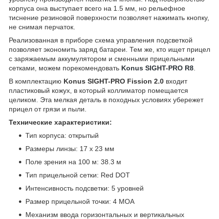
корпуса она выступает всего на 1.5 мм, но рельефное
тиснение резиновой поверхности позволяет нажимать кнопку,
не снимая перчаток.
Реализованная в приборе схема управления подсветкой
позволяет экономить заряд батареи. Тем же, кто ищет прицел
с заряжаемым аккумулятором и сменными прицельными
сетками, можем порекомендовать
Konus SIGHT-PRO R8
.
В комплектацию
Konus SIGHT-PRO Fission 2.0
входит
пластиковый кожух, в который коллиматор помещается
целиком. Эта мелкая деталь в походных условиях убережет
прицел от грязи и пыли.
Технические характеристики:
Тип корпуса: открытый
Размеры линзы: 17 x 23 мм
Поле зрения на 100 м: 38.3 м
Тип прицельной сетки: Red DOT
Интенсивность подсветки: 5 уровней
Размер прицельной точки: 4 MOA
Механизм ввода горизонтальных и вертикальных