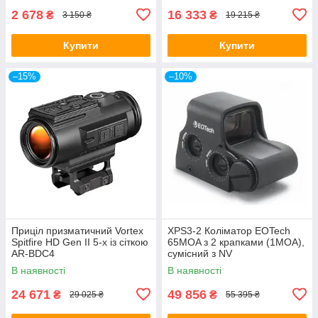
2 678
16 333
₴
₴
3 150 ₴
19 215 ₴
Купити
Купити
–15%
–10%
Приціл призматичний Vortex
XPS3-2 Коліматор EOTech
Spitfire HD Gen II 5-х із сіткою
65MOA з 2 крапками (1MOA),
AR-BDC4
сумісний з NV
В наявності
В наявності
24 671
49 856
₴
₴
29 025 ₴
55 395 ₴