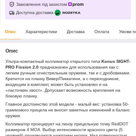
Замовлення під захистом
Доступна доставка
Опис
Характеристики
Доставка
Оплата
Умови п
Опис
Ультра-компактный коллиматор открытого типа
Konus SIGHT-
PRO Fission 2.0
предназначен для использования как с
легким ручным огнестрельным оружием, так и с дробовиками.
Крепится на планку Вивер/Пиккатини, а с переходником,
входящим в комплект, может быть установлен и на
«ласточкин хвост». Допускает возможность крепления на
боковую планку.
Главное достоинство этой модели - малый вес: установка 50-
граммового прицела не вносит заметных изменений в баланс
оружия.
Коллиматор проецирует на линзу прицельную точку RedDOT
размером 4 MOA. Выбор интенсивности красного цвета (5
уровней) производится нажатием кнопки. Над поверхностью