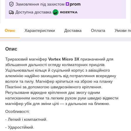
Замовлення під захистом
Доступна доставка
Опис
Характеристики
Доставка
Оплата
Умови п
Опис
Триразовий магніфер
Vortex Micro 3X
призначений для
збільшення дальності огляду коліматорних прицілів.
Ущільнювальні
кільця
й суцільний корпус з авіаційного
алюмінію надійно захищають від потрапляння всередину
вологи та пилу. Магніфер кріпиться на зброю на
планку
Пікатінні за допомогою швидкознімного
кріплення
.
Регульоване відкидне кріплення дає змогу одним
натисканням кнопки та легким рухом руки швидко відвести
магніфер убік для зміни цілі — з дальньою на ближню.
Особливості:
- Легкий і компактний.
- Ударостійкий.