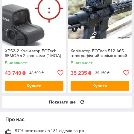
XPS2-2 Коліматор EOTech
Коліматор EOTech 512.A65
65MOA з 2 крапками (1MOA)
голографічний коліматорний
В наявності
В наявності
43 740
35 235
₴
₴
48 600 ₴
39 150 ₴
Купити
Купити
Показати ще
Про нас
97% позитивних з 181 відгука за рік