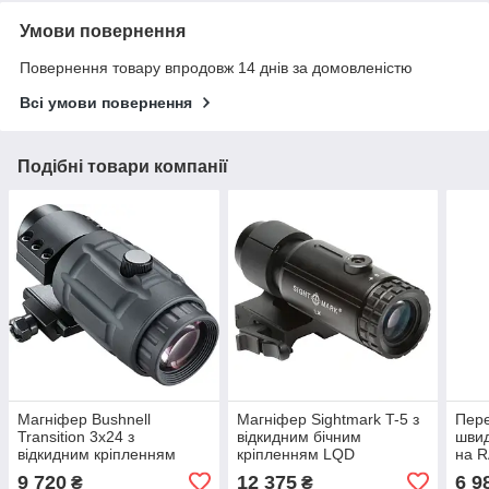
Умови повернення
Повернення товару впродовж 14 днів за домовленістю
Всі умови повернення
Подібні товари компанії
Магніфер Bushnell
Магніфер Sightmark T-5 з
Пер
Transition 3x24 з
відкидним бічним
швид
відкидним кріпленням
кріпленням LQD
на R
9 720
12 375
6 9
₴
₴