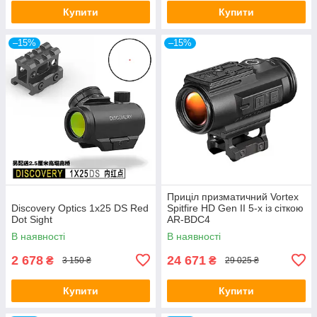
Купити
Купити
–15%
–15%
Приціл призматичний Vortex
Discovery Optics 1x25 DS Red
Spitfire HD Gen II 5-х із сіткою
Dot Sight
AR-BDC4
В наявності
В наявності
2 678
24 671
₴
₴
3 150 ₴
29 025 ₴
Купити
Купити