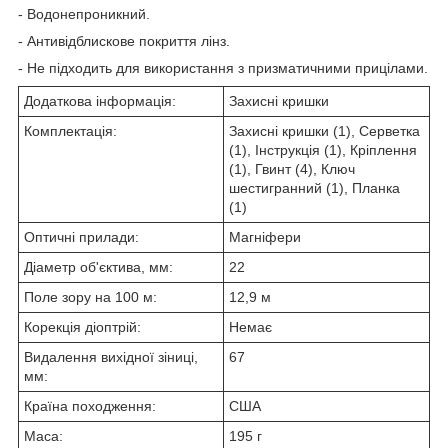
- Водонепроникний.
- Антивідблискове покриття лінз.
- Не підходить для використання з призматичними прицілами.
Додаткова інформація:
Захисні кришки
Комплектація:
Захисні кришки (1), Серветка
(1), Інструкція (1), Кріплення
(1), Гвинт (4), Ключ
шестигранний (1), Планка
(1)
Оптичні прилади:
Магніфери
Діаметр об'єктива, мм:
22
Поле зору на 100 м:
12,9 м
Корекція діоптрій:
Немає
Видалення вихідної зіниці,
67
мм:
Країна походження:
США
Маса:
195 г