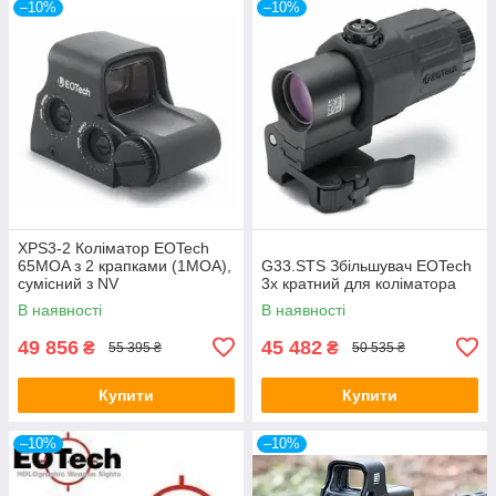
–10%
–10%
XPS3-2 Коліматор EOTech
65MOA з 2 крапками (1MOA),
G33.STS Збільшувач EOTech
сумісний з NV
3х кратний для коліматора
В наявності
В наявності
49 856
45 482
₴
₴
55 395 ₴
50 535 ₴
Купити
Купити
–10%
–10%