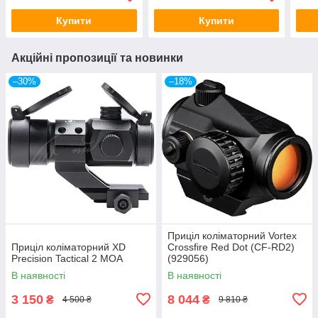
Купити
Купити
Акційні пропозиції та новинки
–30%
–18%
Приціл коліматорний Vortex
Приціл коліматорний XD
Crossfire Red Dot (CF-RD2)
Precision Tactical 2 МОА
(929056)
В наявності
В наявності
3 150
8 044
₴
₴
4 500 ₴
9 810 ₴