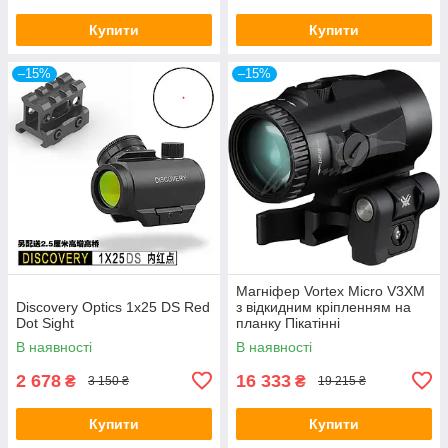
Купити
Купити
–15%
–15%
Магніфер Vortex Micro V3XM
Discovery Optics 1x25 DS Red
з відкидним кріпленням на
Dot Sight
планку Пікатінні
В наявності
В наявності
2 678
16 333
₴
₴
3 150 ₴
19 215 ₴
Купити
Купити