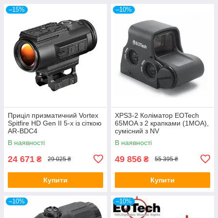
–15%
–10%
Приціл призматичний Vortex
XPS3-2 Коліматор EOTech
Spitfire HD Gen II 5-х із сіткою
65MOA з 2 крапками (1MOA),
AR-BDC4
сумісний з NV
В наявності
В наявності
24 671
49 856
₴
₴
29 025 ₴
55 395 ₴
Купити
Купити
–10%
–10%