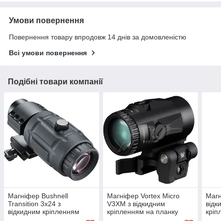
Умови повернення
Повернення товару впродовж 14 днів за домовленістю
Всі умови повернення
Подібні товари компанії
Магніфер Bushnell
Магніфер Vortex Micro
Магн
Transition 3x24 з
V3XM з відкидним
відк
відкидним кріпленням
кріпленням на планку
крі
Пікатінні