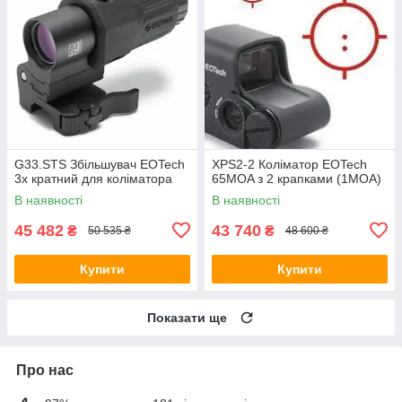
G33.STS Збільшувач EOTech
XPS2-2 Коліматор EOTech
3х кратний для коліматора
65MOA з 2 крапками (1MOA)
В наявності
В наявності
45 482
43 740
₴
₴
50 535 ₴
48 600 ₴
Купити
Купити
Показати ще
Про нас