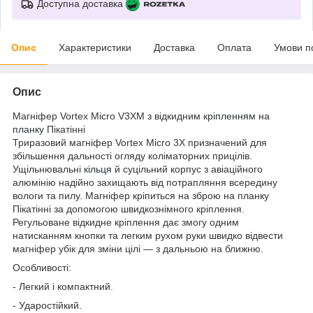
Доступна доставка
Опис
Характеристики
Доставка
Оплата
Умови п
Опис
Магніфер Vortex Micro V3XM з відкидним
кріпленням
на
планку
Пікатінні
Триразовий магніфер Vortex Micro 3X призначений для
збільшення дальності огляду коліматорних прицілів.
Ущільнювальні
кільця
й суцільний корпус з авіаційного
алюмінію надійно захищають від потрапляння всередину
вологи та пилу. Магніфер кріпиться на зброю на планку
Пікатінні за допомогою швидкознімного кріплення.
Регульоване відкидне кріплення дає змогу одним
натисканням кнопки та легким рухом руки швидко відвести
магніфер убік для зміни цілі — з дальньою на ближню.
Особливості:
- Легкий і компактний.
- Ударостійкий.