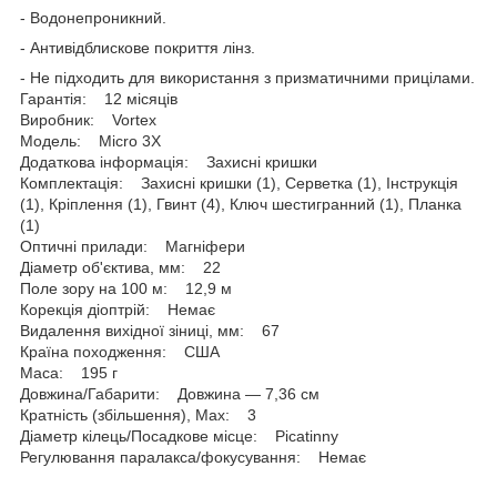
- Водонепроникний.
- Антивідблискове покриття лінз.
- Не підходить для використання з призматичними прицілами.
Гарантія: 12 місяців
Виробник: Vortex
Модель: Micro 3X
Додаткова інформація: Захисні кришки
Комплектація: Захисні кришки (1), Серветка (1), Інструкція
(1), Кріплення (1), Гвинт (4), Ключ шестигранний (1), Планка
(1)
Оптичні прилади: Магніфери
Діаметр об'єктива, мм: 22
Поле зору на 100 м: 12,9 м
Корекція діоптрій: Немає
Видалення вихідної зіниці, мм: 67
Країна походження: США
Маса: 195 г
Довжина/Габарити: Довжина — 7,36 см
Кратність (збільшення), Max: 3
Діаметр кілець/Посадкове місце: Picatinny
Регулювання паралакса/фокусування: Немає