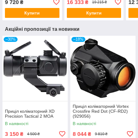
9 720
16 333
12 
₴
₴
19 215 ₴
Купити
Купити
Акційні пропозиції та новинки
–30%
–18%
Приціл коліматорний Vortex
Приціл коліматорний XD
Crossfire Red Dot (CF-RD2)
Precision Tactical 2 МОА
(929056)
В наявності
В наявності
3 150
8 044
₴
₴
4 500 ₴
9 810 ₴