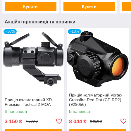
Купити
Купити
Акційні пропозиції та новинки
–30%
–18%
Приціл коліматорний Vortex
Приціл коліматорний XD
Crossfire Red Dot (CF-RD2)
Precision Tactical 2 МОА
(929056)
В наявності
В наявності
3 150
8 044
₴
₴
4 500 ₴
9 810 ₴