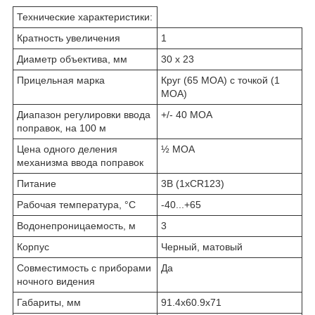
Технические характеристики:
Кратность увеличения
1
Диаметр объектива, мм
30 x 23
Прицельная марка
Круг (65 МОА) с точкой (1
МОА)
Диапазон регулировки ввода
+/- 40 MOA
поправок, на 100 м
Цена одного деления
½ MOA
механизма ввода поправок
Питание
3В (1xCR123)
Рабочая температура, °C
-40...+65
Водонепроницаемость, м
3
Корпус
Черный, матовый
Совместимость с приборами
Да
ночного видения
Габариты, мм
91.4x60.9x71