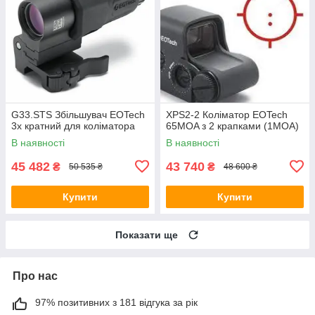
G33.STS Збільшувач EOTech
XPS2-2 Коліматор EOTech
3х кратний для коліматора
65MOA з 2 крапками (1MOA)
В наявності
В наявності
45 482
43 740
₴
₴
50 535 ₴
48 600 ₴
Купити
Купити
Показати ще
Про нас
97% позитивних з 181 відгука за рік