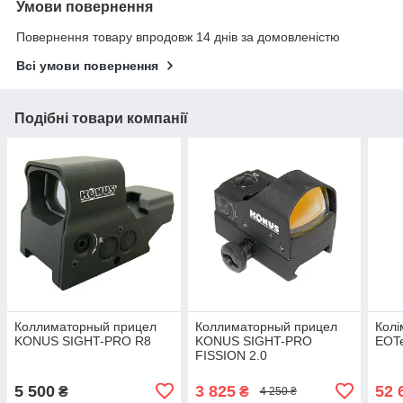
Умови повернення
Повернення товару впродовж 14 днів за домовленістю
Всі умови повернення
Подібні товари компанії
Коллиматорный прицел
Коллиматорный прицел
Колі
KONUS SIGHT-PRO R8
KONUS SIGHT-PRO
EOT
FISSION 2.0
5 500
3 825
52 
₴
₴
4 250 ₴