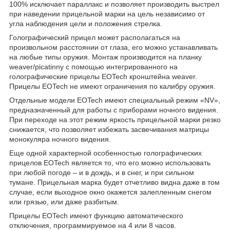
100% исключает параллакс и позволяет производить выстрел
при наведении прицельной марки на цель независимо от
угла наблюдения цели и положения стрелка.
Голографический прицел может располагаться на
произвольном расстоянии от глаза, его можно устанавливать
на любые типы оружия. Монтаж производится на
планку
weaver/picatinny с помощью интегрированного на
голографические прицелы EOTech кронштейна weaver.
Прицелы EOTech не имеют ограничения по калибру оружия.
Отдельные модели EOTech имеют специальный режим «NV»,
предназначенный для работы с приборами ночного видения.
При переходе на этот режим яркость прицельной марки резко
снижается, что позволяет избежать засвечивания матрицы
монокуляра ночного видения.
Еще одной характерной особенностью голографических
прицелов EOTech является то, что его можно использовать
при любой погоде – и в дождь, и в снег, и при сильном
тумане. Прицельная марка будет отчетливо видна даже в том
случае, если выходное окно окажется залепленным снегом
или грязью, или даже разбитым.
Прицелы EOTech имеют функцию автоматического
отключения, программируемое на 4 или 8 часов.