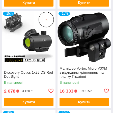
Купити
Купити
–15%
–15%
Магніфер Vortex Micro V3XM
Discovery Optics 1x25 DS Red
з відкидним кріпленням на
Dot Sight
планку Пікатінні
В наявності
В наявності
2 678
16 333
₴
₴
3 150 ₴
19 215 ₴
Купити
Купити
–15%
–10%