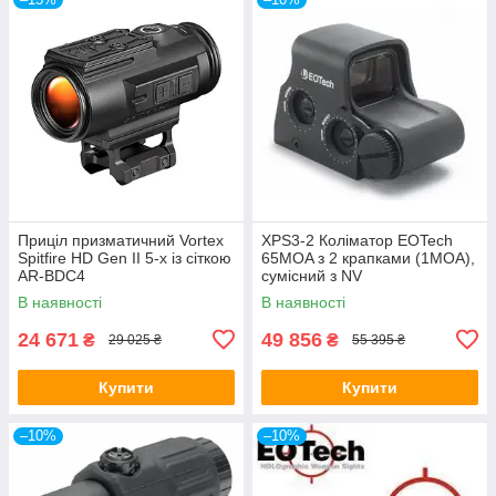
Приціл призматичний Vortex
XPS3-2 Коліматор EOTech
Spitfire HD Gen II 5-х із сіткою
65MOA з 2 крапками (1MOA),
AR-BDC4
сумісний з NV
В наявності
В наявності
24 671
49 856
₴
₴
29 025 ₴
55 395 ₴
Купити
Купити
–10%
–10%