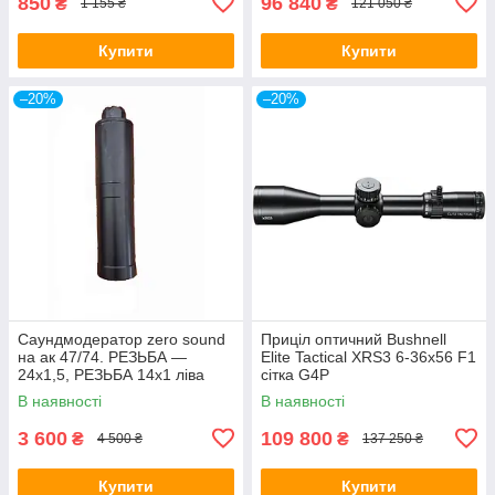
850
96 840
₴
₴
1 155 ₴
121 050 ₴
Купити
Купити
–20%
–20%
Саундмодератор zero sound
Приціл оптичний Bushnell
на ак 47/74. РЕЗЬБА —
Elite Tactical XRS3 6-36x56 F1
24х1,5, РЕЗЬБА 14х1 ліва
сітка G4P
В наявності
В наявності
3 600
109 800
₴
₴
4 500 ₴
137 250 ₴
Купити
Купити