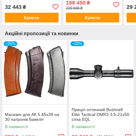
198 450
₴
32 443
29 
₴
220 500 ₴
Купити
Купити
Акційні пропозиції та новинки
–26%
–20%
Приціл оптичний Bushnell
Магазин для АК 5.45х39 на
Elite Tactical DMR3 3,5-21x50
30 патронів Бакеліт
сітка EQL
В наявності
В наявності