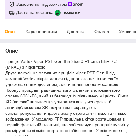
Замовлення під захистом
Доступна доставка
Опис
Характеристики
Доставка
Оплата
Умови п
Опис
Приціл Vortex Viper PST Gen II 5-25x50 F1 сітка EBR-7C
(MRAD) з підсвіткою
Друге покоління оптичних прицілів Viper PST Gen II від
компанії Vortex відрізняється від першого не тільки своїм
удосконаленим дизайном, але й поліпшеною механікою.
Корпус прицілів традиційно виготовлений з алюмінієвого
сплаву 6061-Т6, який забезпечує їх підвищену міцність. Лінзи
XD (високої щільності) з ультранизькою дисперсією й
антивідблисковим XR-покриттям покращують
світлопропускання й дають змогу отримати чіткіше та чіткіше
зображення. У моделях FFP прицільна сітка розташована в
першій фокальній площині, що забезпечує пропорційну зміну
розміру сітки зі зміною кратності збільшення. У всіх моделях,