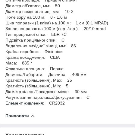
Діаметр об'єктива, мм: 50
Діаметр вихідної зіниці, мм: 10-2
Поле зору на 100 м: 8 - 1,6 м
Ціна поправки (1 кліка) на 100 м: 1 см (0.1 MRAD)
Запас поправок на 100 м (верт./гор.): 20/10 mrad
Тип прицільної сітки: EBR-7C
Підсвітка прицільної сітки: Є
Видалення вихідної зіниці, мм: 86
Країна-виробник: Філіппіни
Країна походження: США
Маса: 885 г
Фокальна площина: Перша
Довжина/Габарити: Довжина — 406 мм
Кратність (збільшення), Max: 25
Кратність (збільшення), Min: 5
Діаметр кілець/Посадкове місце: 30 мм
Регулювання паралакса/фокусування: Є
Елемент живлення
: CR2032
Приховати