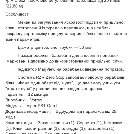
крім 1-6x24, можливе регулювання паралакса від 25 ярдів
(22,86 м).
Особливості:
· Механізм регулювання яскравості підсвітки прицільної
сітки інтегрований із туреллю паралакса, що неабияк
покращує ергономіку прицілу та сприяє збільшенню швидкості
зміни параметрів.
· Діаметр центральної трубки — 30 мм
· Низькопрофільні барабани для внесення поправок
марковані відповідно до використовуваної прицільної сітки.
· Індикатор MagView на барабанах введення поправок.
· Система RZR Zero Stop запобігає повороту барабанів
більш ніж на один оберт від "нуля", що дає змогу уникнути
"втрати нуля" у разі численних введень поправок.
Гарантія: 12 місяців
Виробник: Vortex
Модель: Viper PST Gen II
Додаткова інформація: Відбудова від паралакса від 25
ярдів
Комплектація: Захисні кришки (1), Серветка (1), Інструкція
(1), Ключ шестигранний (1), Блендда (1), Батарейка (1)
Оптичні прилади: Приціли оптичні