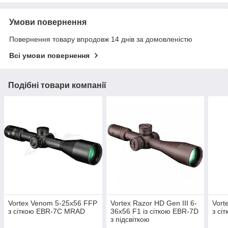
Умови повернення
Повернення товару впродовж 14 днів за домовленістю
Всі умови повернення
Подібні товари компанії
Vortex Venom 5-25x56 FFP
Vortex Razor HD Gen III 6-
Vort
з сіткою EBR-7C MRAD
36x56 F1 із сіткою EBR-7D
з сі
з підсвіткою