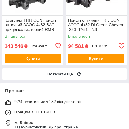
Комплект TRIJICON приціл
Приціл оптичний TRIJICON
оптичний ACOG 4x32 BAC і
ACOG 4x32 DI Green Chevron
приціл коліматорний RMR
.223; TA51 - NS
3.25 МОА Gray
В наявності
В наявності
143 546
94 581
₴
₴
154 350 ₴
101 700 ₴
Купити
Купити
Показати ще
Про нас
97% позитивних з 182 відгуків за рік
Працює з 11.10.2013
м. Дніпро
ТЦ Курчатовский, Дніпро, Україна