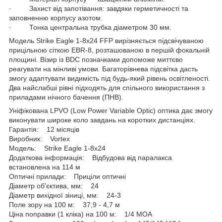
· Захист від запотівання: завдяки герметичності та
заповненню корпусу азотом.
· Тонка центральна трубка діаметром 30 мм.
Модель Strike Eagle 1-8x24 FFP вирізняється підсвічуваною
прицільною сіткою EBR-8, розташованою в першій фокальній
площині. Візир із BDC позначками допоможе миттєво
реагувати на мінливі умови. Багаторівнева підсвітка дасть
змогу адаптувати видимість під будь-який рівень освітленості.
Два найслабші рівні підходять для спільного використання з
приладами нічного бачення (ПНВ).
Уніфікована LPVO (Low Power Variable Optic) оптика дає змогу
виконувати широке коло завдань на коротких дистанціях.
Гарантія: 12 місяців
Виробник: Vortex
Модель: Strike Eagle 1-8x24
Додаткова інформація: Відбудова від паралакса
встановлена на 114 м
Оптичні прилади: Приціли оптичні
Діаметр об'єктива, мм: 24
Діаметр вихідної зіниці, мм: 24-3
Поле зору на 100 м: 37,9 - 4,7 м
Ціна поправки (1 кліка) на 100 м: 1/4 MOA