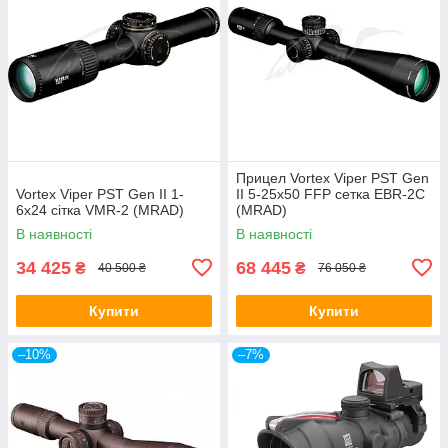
Прицел Vortex Viper PST Gen
Vortex Viper PST Gen II 1-
II 5-25x50 FFP сетка EBR-2C
6x24 сітка VMR-2 (MRAD)
(MRAD)
В наявності
В наявності
34 425
68 445
₴
₴
40 500 ₴
76 050 ₴
Купити
Купити
–10%
–7%