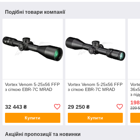
Подібні товари компанії
Vortex Venom 5-25x56 FFP
Vortex Venom 5-25x56 FFP
Vort
з сіткою EBR-7C MRAD
з сіткою EBR-7C MRAD
36x5
з пі
198
32 443
29 250
₴
₴
220 5
Купити
Купити
Акційні пропозиції та новинки