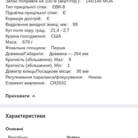
Запас поправок на 100 м (верт./гор.): 145/145 МОА
Тип прицільної сітки: EBR-8
Підсвітка прицільної сітки: Є
Корекція діоптрій: Є
Видалення вихідної зіниці, мм: 99
Кут поля зору, град: 21,4 - 2,7
Країна походження: США
Маса: 678 г
Фокальна площина: Перша
Довжина/Габарити: Довжина — 264 мм
Кратність (збільшення), Max: 8
Кратність (збільшення), Min: 1
Діаметр кілець/Посадкове місце: 30 мм
Регулювання паралакса/фокусування: Немає
Елемент живлення
: CR2032
Приховати
Характеристики
Основні
Виробник
Vortex