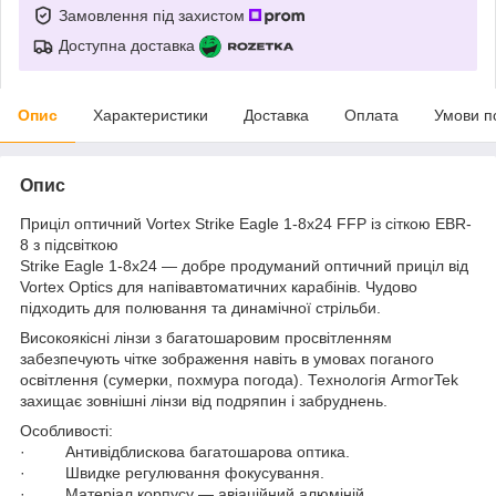
Замовлення під захистом
Доступна доставка
Опис
Характеристики
Доставка
Оплата
Умови п
Опис
Приціл оптичний Vortex Strike Eagle 1-8x24 FFP із сіткою EBR-
8 з підсвіткою
Strike Eagle 1-8x24 — добре продуманий оптичний приціл від
Vortex Optics для напівавтоматичних карабінів. Чудово
підходить для полювання та динамічної стрільби.
Високоякісні лінзи з багатошаровим просвітленням
забезпечують чітке зображення навіть в умовах поганого
освітлення (сумерки, похмура погода). Технологія ArmorTek
захищає зовнішні лінзи від подряпин і забруднень.
Особливості:
· Антивідблискова багатошарова оптика.
· Швидке регулювання фокусування.
· Матеріал корпусу — авіаційний алюміній.