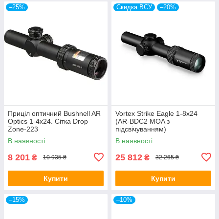
–25%
Скидка ВСУ
–20%
Приціл оптичний Bushnell AR
Vortex Strike Eagle 1-8x24
Optics 1-4x24. Сітка Drop
(AR-BDC2 MOA з
Zone-223
підсвічуванням)
В наявності
В наявності
8 201
25 812
₴
₴
10 935 ₴
32 265 ₴
Купити
Купити
–15%
–10%