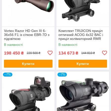
Vortex Razor HD Gen III 6-
Комплект TRIJICON приціл
36x56 F1 із сіткою EBR-7D з
оптичний ACOG 4x32 BAC і
підсвіткою
приціл коліматорний RMR
3.25 МОА
В наявності
В наявності
198 450
134 673
₴
₴
220 500 ₴
144 810 ₴
Купити
Купити
–7%
–7%