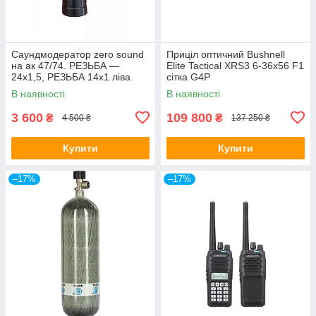
Саундмодератор zero sound
Приціл оптичний Bushnell
на ак 47/74. РЕЗЬБА —
Elite Tactical XRS3 6-36x56 F1
24х1,5, РЕЗЬБА 14х1 ліва
сітка G4P
В наявності
В наявності
3 600
109 800
₴
₴
4 500 ₴
137 250 ₴
Купити
Купити
–17%
–17%