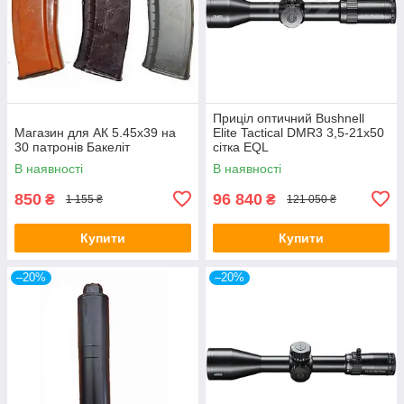
Приціл оптичний Bushnell
Магазин для АК 5.45х39 на
Elite Tactical DMR3 3,5-21x50
30 патронів Бакеліт
сітка EQL
В наявності
В наявності
850
96 840
₴
₴
1 155 ₴
121 050 ₴
Купити
Купити
–20%
–20%