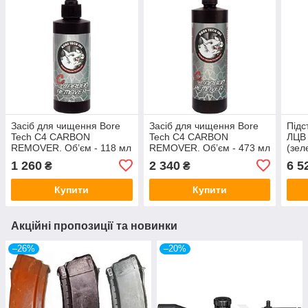
Засіб для чищення Bore
Засіб для чищення Bore
Підс
Tech C4 CARBON
Tech C4 CARBON
ЛЦВ 
REMOVER. Об’єм - 118 мл
REMOVER. Об’єм - 473 мл
(зел
1 260
2 340
6 5
₴
₴
Купити
Купити
Акційні пропозиції та новинки
–26%
–20%