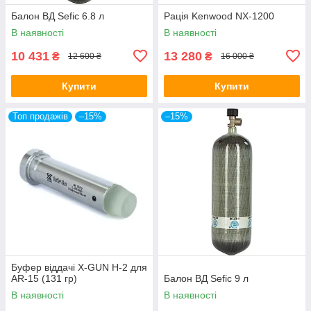
Балон ВД Sefic 6.8 л
Рація Kenwood NX-1200
В наявності
В наявності
10 431
13 280
₴
₴
12 600 ₴
16 000 ₴
Купити
Купити
Топ продажів
–15%
–15%
Буфер віддачі X-GUN H-2 для
AR-15 (131 гр)
Балон ВД Sefic 9 л
В наявності
В наявності