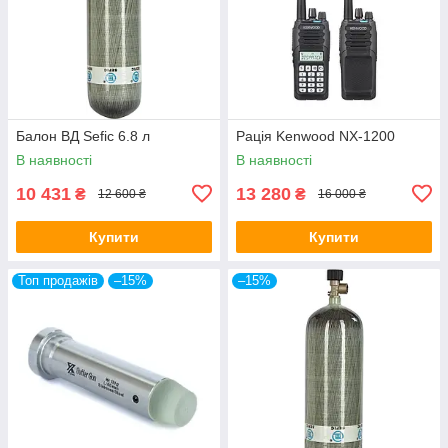
Балон ВД Sefic 6.8 л
Рація Kenwood NX-1200
В наявності
В наявності
10 431
13 280
₴
₴
12 600 ₴
16 000 ₴
Купити
Купити
Топ продажів
–15%
–15%