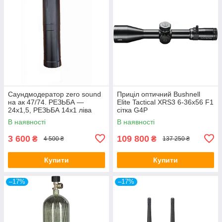
Саундмодератор zero sound
Приціл оптичний Bushnell
на ак 47/74. РЕЗЬБА —
Elite Tactical XRS3 6-36x56 F1
24х1,5, РЕЗЬБА 14х1 ліва
сітка G4P
В наявності
В наявності
3 600
109 800
₴
₴
4 500 ₴
137 250 ₴
Купити
Купити
–17%
–17%