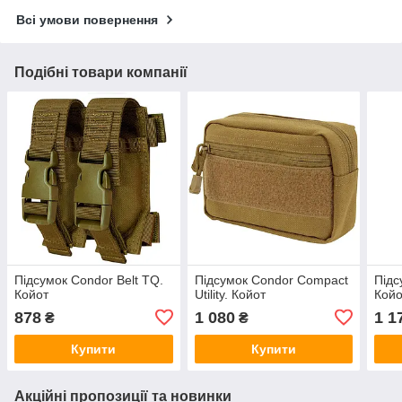
Всі умови повернення
Подібні товари компанії
Підсумок Condor Belt TQ.
Підсумок Condor Compact
Підс
Койот
Utility. Койот
Койо
878
1 080
1 1
₴
₴
Купити
Купити
Акційні пропозиції та новинки