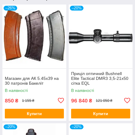
–26%
–20%
Приціл оптичний Bushnell
Магазин для АК 5.45х39 на
Elite Tactical DMR3 3,5-21x50
30 патронів Бакеліт
сітка EQL
В наявності
В наявності
850
96 840
₴
₴
1 155 ₴
121 050 ₴
Купити
Купити
–20%
–20%