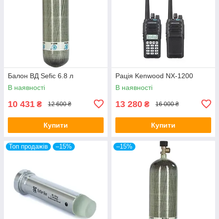
Балон ВД Sefic 6.8 л
Рація Kenwood NX-1200
В наявності
В наявності
10 431
13 280
₴
₴
12 600 ₴
16 000 ₴
Купити
Купити
Топ продажів
–15%
–15%