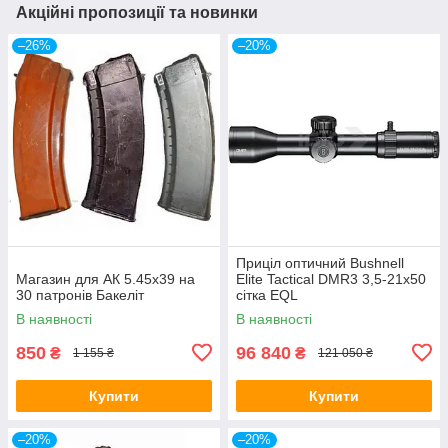
Акційні пропозиції та новинки
–26%
–20%
Приціл оптичний Bushnell
Магазин для АК 5.45х39 на
Elite Tactical DMR3 3,5-21x50
30 патронів Бакеліт
сітка EQL
В наявності
В наявності
850
96 840
₴
₴
1 155 ₴
121 050 ₴
Купити
Купити
–20%
–20%