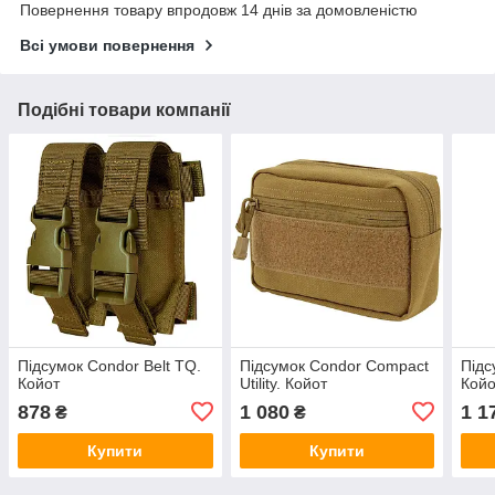
Повернення товару впродовж 14 днів за домовленістю
Всі умови повернення
Подібні товари компанії
Підсумок Condor Belt TQ.
Підсумок Condor Compact
Підс
Койот
Utility. Койот
Койо
878
1 080
1 1
₴
₴
Купити
Купити