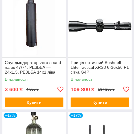
Саундмодератор zero sound
Приціл оптичний Bushnell
на ак 47/74. РЕЗЬБА —
Elite Tactical XRS3 6-36x56 F1
24х1,5, РЕЗЬБА 14х1 ліва
сітка G4P
В наявності
В наявності
3 600
109 800
₴
₴
4 500 ₴
137 250 ₴
Купити
Купити
–17%
–17%