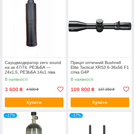
Саундмодератор zero sound
Приціл оптичний Bushnell
на ак 47/74. РЕЗЬБА —
Elite Tactical XRS3 6-36x56 F1
24х1,5, РЕЗЬБА 14х1 ліва
сітка G4P
В наявності
В наявності
3 600
109 800
₴
₴
4 500 ₴
137 250 ₴
Купити
Купити
–17%
–17%