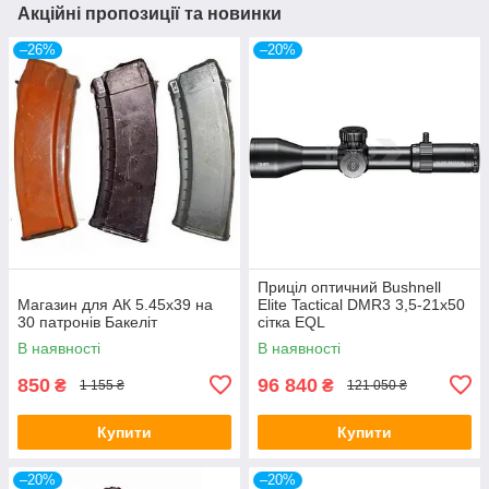
Акційні пропозиції та новинки
–26%
–20%
Приціл оптичний Bushnell
Магазин для АК 5.45х39 на
Elite Tactical DMR3 3,5-21x50
30 патронів Бакеліт
сітка EQL
В наявності
В наявності
850
96 840
₴
₴
1 155 ₴
121 050 ₴
Купити
Купити
–20%
–20%