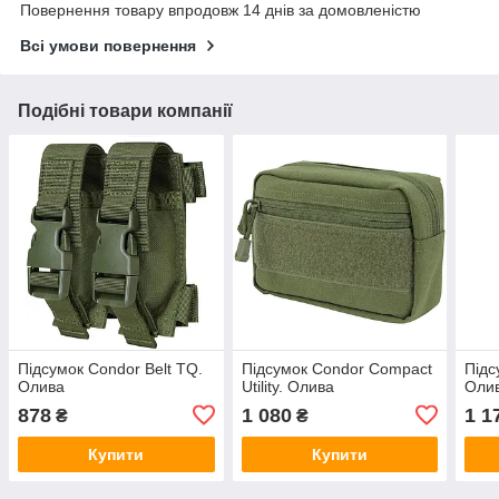
Повернення товару впродовж 14 днів за домовленістю
Всі умови повернення
Подібні товари компанії
Підсумок Condor Belt TQ.
Підсумок Condor Compact
Підс
Олива
Utility. Олива
Оли
878
1 080
1 1
₴
₴
Купити
Купити