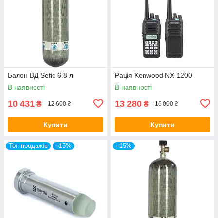
Балон ВД Sefic 6.8 л
Рація Kenwood NX-1200
В наявності
В наявності
10 431
13 280
₴
₴
12 600 ₴
16 000 ₴
Купити
Купити
Топ продажів
–15%
–15%