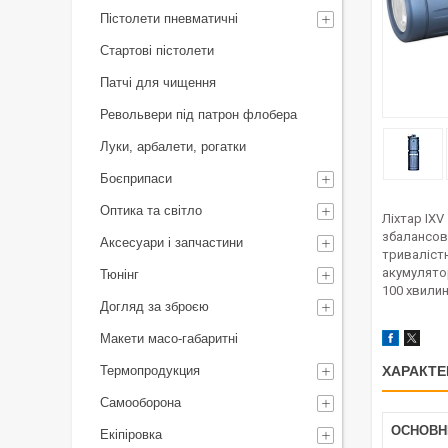
Пістолети пневматичні
Стартові пістолети
Патчі для чищення
Револьвери під патрон флобера
Луки, арбалети, рогатки
Боєприпаси
Оптика та світло
Ліхтар IXV
збалансова
Аксесуари і запчастини
тривалістю
акумулято
Тюнінг
100 хвилин
Догляд за зброєю
Макети масо-габаритні
Термопродукция
ХАРАКТЕ
Самооборона
ОСНОВН
Екіпіровка