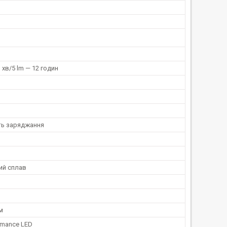
 хв/5 lm — 12 годин
ь заряджання
ий сплав
м
rmance LED