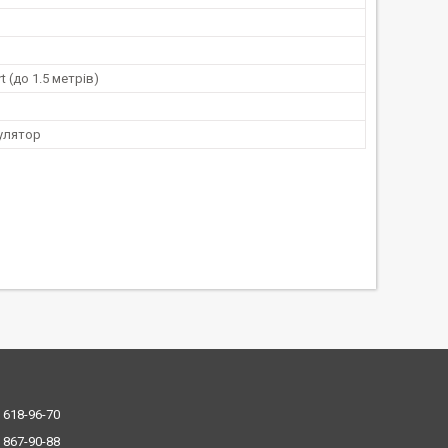
t (до 1.5 метрів)
мулятор
 618-96-70
 867-90-88