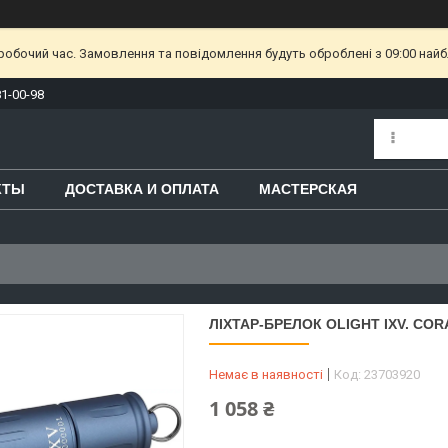
еробочий час. Замовлення та повідомлення будуть оброблені з 09:00 найб
81-00-98
КТЫ
ДОСТАВКА И ОПЛАТА
МАСТЕРСКАЯ
ЛІХТАР-БРЕЛОК OLIGHT IXV. COR
Немає в наявності
Код:
23703920
1 058 ₴