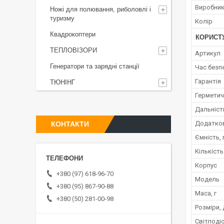
Виробни
Ножі для полювання, риболовлі і
туризму
Колір
Квадрокоптери
КОРИСТ
ТЕПЛОВІЗОРИ
Артикул
Генератори та зарядні станції
Час безп
Гарантія
ТЮНІНГ
Герметич
Дальність
Додатков
КОНТАКТИ
Ємність,
Кількіст
Корпус
+380 (97) 618-96-70
Мoдель
+380 (95) 867-90-88
Маса, г
+380 (50) 281-00-98
Розміри,
Світлоді