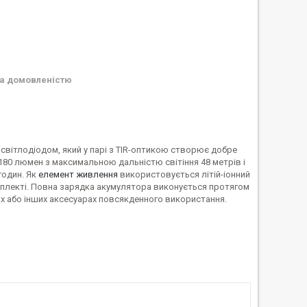
а домовленістю
 світлодіодом, який у парі з TIR-оптикою створює добре
 180 люмен з максимальною дальністю світіння 48 метрів і
годин. Як
елемент живлення
використовується літій-іонний
мплекті. Повна зарядка акумулятора виконується протягом
чах або інших аксесуарах повсякденного використання.