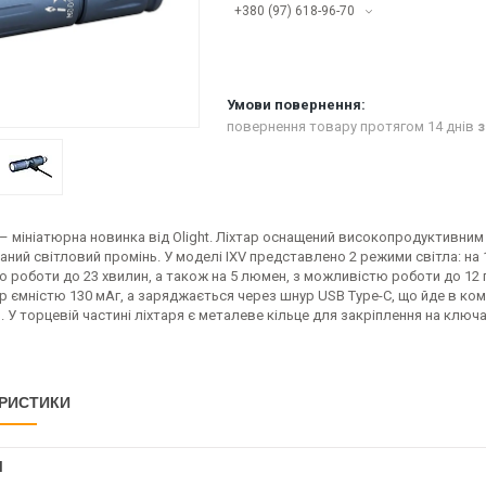
+380 (97) 618-96-70
повернення товару протягом 14 днів
з
 – мініатюрна новинка від Olight. Ліхтар оснащений високопродуктивним
ний світловий промінь. У моделі IXV представлено 2 режими світла: на
 роботи до 23 хвилин, а також на 5 люмен, з можливістю роботи до 12 
р ємністю 130 мАг, а заряджається через шнур USB Type-C, що йде в ко
. У торцевій частині ліхтаря є металеве кільце для закріплення на клю
РИСТИКИ
І