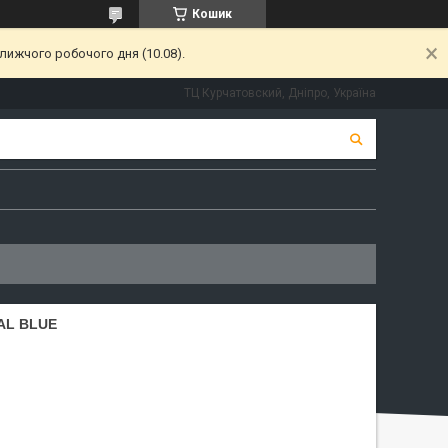
Кошик
лижчого робочого дня (10.08).
ТЦ Курчатовский, Дніпро, Україна
AL BLUE