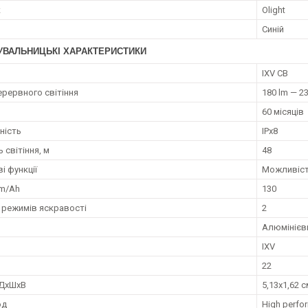
к
Olight
Синій
УВАЛЬНИЦЬКІ ХАРАКТЕРИСТИКИ
IXV CB
ерервного світіння
180 lm — 23
60 місяців
ність
IPx8
 світіння, м
48
і функції
Можливіст
 m/Ah
130
ь режимів яскравості
2
Алюмінієв
IXV
22
 ДхШхВ
5,13x1,62 с
од
High perfo