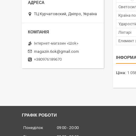
Светосил
ТЦ Курчатовский, Дніпро, Україна
Країна п
Ударості
Ліхтарі
Елемент 
Інтернет-магазин «Шоk»
magazin.6ok@gmail.com
ІНФОРМА
+380976189670
Ціна:
1 058
ГРАФІК РОБОТИ
Понеділок
09:00
20:00