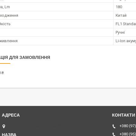
а, Lm
180
оходження
Китай
йкість
FL1 Standar
Ручні
живлення
Li-Ion аку
ЦІЯ ДЛЯ ЗАМОВЛЕННЯ
 ₴
ТЦ Курчатовский, Дніпро, Україна
+380 (97)
+380 (95)