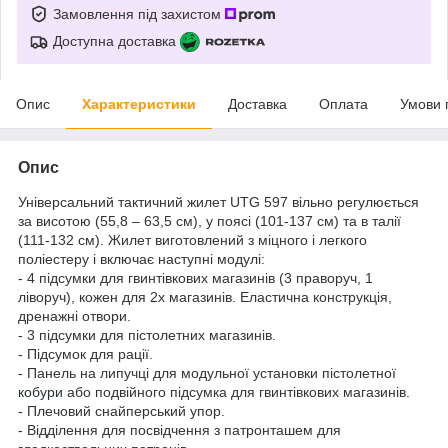
Замовлення під захистом
Доступна доставка
Опис
Характеристики
Доставка
Оплата
Умови 
Опис
Універсальний тактичний жилет UTG 597 вільно регулюється
за висотою (55,8 – 63,5 см), у поясі (101-137 см) та в талії
(111-132 см). Жилет виготовлений з міцного і легкого
поліестеру і включає наступні модулі:
- 4 підсумки для гвинтівкових магазинів (3 праворуч, 1
ліворуч), кожен для 2х магазинів. Еластична конструкція,
дренажні отвори.
- 3 підсумки для пістолетних магазинів.
- Підсумок для рації.
- Панель на липучці для модульної установки пістолетної
кобури
або подвійного підсумка для гвинтівкових магазинів.
- Плечовий снайперський упор.
- Відділення для посвідчення з патронташем для