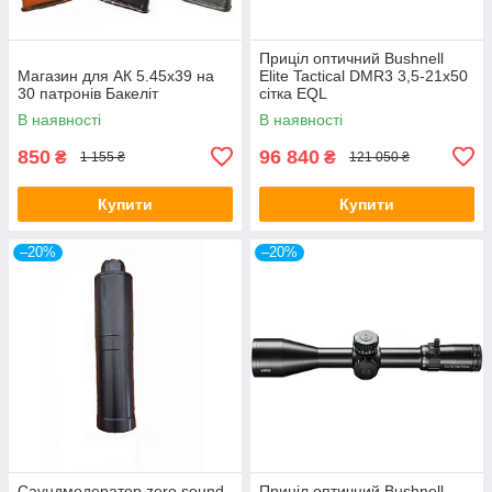
Приціл оптичний Bushnell
Магазин для АК 5.45х39 на
Elite Tactical DMR3 3,5-21x50
30 патронів Бакеліт
сітка EQL
В наявності
В наявності
850
96 840
₴
₴
1 155 ₴
121 050 ₴
Купити
Купити
–20%
–20%
Саундмодератор zero sound
Приціл оптичний Bushnell