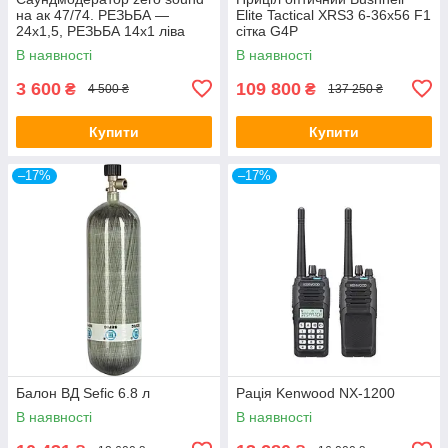
на ак 47/74. РЕЗЬБА —
Elite Tactical XRS3 6-36x56 F1
24х1,5, РЕЗЬБА 14х1 ліва
сітка G4P
В наявності
В наявності
3 600
109 800
₴
₴
4 500 ₴
137 250 ₴
Купити
Купити
–17%
–17%
Балон ВД Sefic 6.8 л
Рація Kenwood NX-1200
В наявності
В наявності