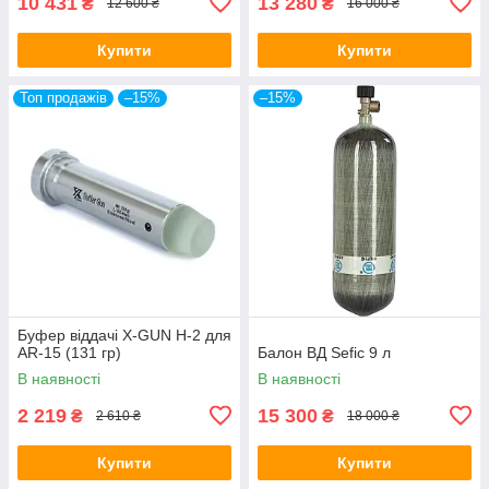
10 431
13 280
₴
₴
12 600 ₴
16 000 ₴
Купити
Купити
Топ продажів
–15%
–15%
Буфер віддачі X-GUN H-2 для
AR-15 (131 гр)
Балон ВД Sefic 9 л
В наявності
В наявності
2 219
15 300
₴
₴
2 610 ₴
18 000 ₴
Купити
Купити