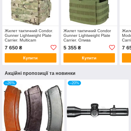
Жилет тактичний Condor.
Жилет тактичний Condor
Жиле
Gunner Lightweight Plate
Gunner Lightweight Plate
Modu
Carrier. Multicam
Carrier. Олива
Carr
7 650
5 355
7 6
₴
₴
Купити
Купити
Акційні пропозиції та новинки
–26%
–20%