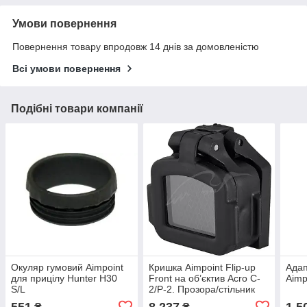
Умови повернення
Повернення товару впродовж 14 днів за домовленістю
Всі умови повернення
Подібні товари компанії
Окуляр гумовий Aimpoint
Кришка Aimpoint Flip-up
Адап
для прицілу Hunter H30
Front на об’єктив Acro C-
Aimp
S/L
2/P-2. Прозора/cтільник
551
8 237
1 5