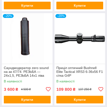
Купити
Купити
–20%
–20%
Саундмодератор zero sound
Приціл оптичний Bushnell
на ак 47/74. РЕЗЬБА —
Elite Tactical XRS3 6-36x56 F1
24х1,5, РЕЗЬБА 14х1 ліва
сітка G4P
В наявності
В наявності
3 600
109 800
₴
₴
4 500 ₴
137 250 ₴
Купити
Купити