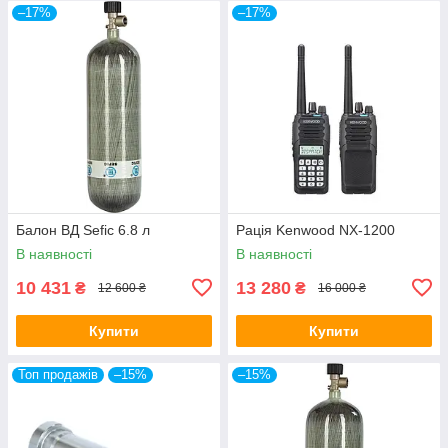
–17%
–17%
Балон ВД Sefic 6.8 л
Рація Kenwood NX-1200
В наявності
В наявності
10 431
13 280
₴
₴
12 600 ₴
16 000 ₴
Купити
Купити
Топ продажів
–15%
–15%