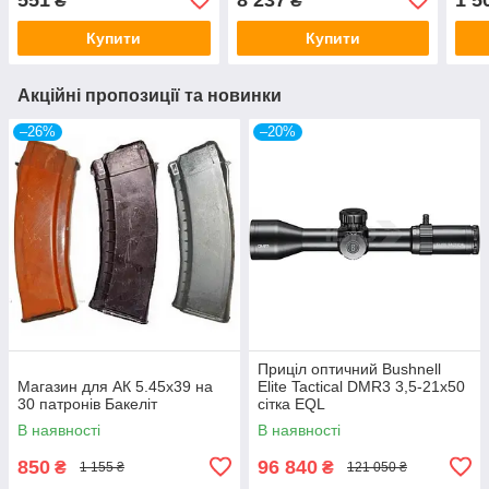
₴
₴
Купити
Купити
Акційні пропозиції та новинки
–26%
–20%
Приціл оптичний Bushnell
Магазин для АК 5.45х39 на
Elite Tactical DMR3 3,5-21x50
30 патронів Бакеліт
сітка EQL
В наявності
В наявності
850
96 840
₴
₴
1 155 ₴
121 050 ₴