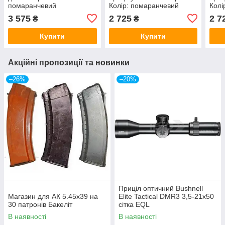
помаранчевий
Колір: помаранчевий
Колі
3 575
2 725
2 7
₴
₴
Купити
Купити
Акційні пропозиції та новинки
–26%
–20%
Приціл оптичний Bushnell
Магазин для АК 5.45х39 на
Elite Tactical DMR3 3,5-21x50
30 патронів Бакеліт
сітка EQL
В наявності
В наявності