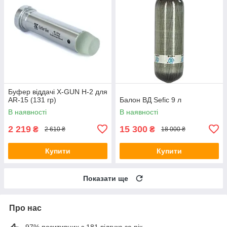
Буфер віддачі X-GUN H-2 для
AR-15 (131 гр)
Балон ВД Sefic 9 л
В наявності
В наявності
2 219
15 300
₴
₴
2 610 ₴
18 000 ₴
Купити
Купити
Показати ще
Про нас
97% позитивних з 181 відгука за рік