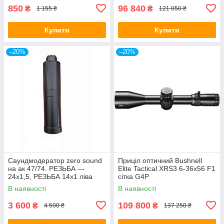
850
96 840
₴
₴
1 155 ₴
121 050 ₴
Купити
Купити
–20%
–20%
Саундмодератор zero sound
Приціл оптичний Bushnell
на ак 47/74. РЕЗЬБА —
Elite Tactical XRS3 6-36x56 F1
24х1,5, РЕЗЬБА 14х1 ліва
сітка G4P
В наявності
В наявності
3 600
109 800
₴
₴
4 500 ₴
137 250 ₴