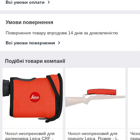
Всі умови оплати
Умови повернення
Повернення товару впродовж 14 днів за домовленістю
Всі умови повернення
Подібні товари компанії
Чохол неопреновий для
Чохол неопреновий для
Чохо
далекоміра Leica CRF -
прицілу Leica. Розмір - L.
приц