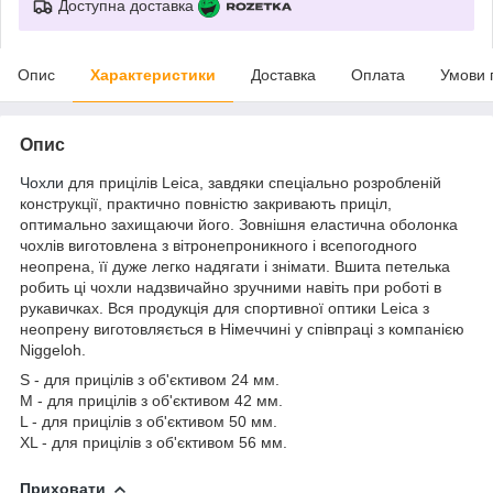
Доступна доставка
Опис
Характеристики
Доставка
Оплата
Умови 
Опис
Чохли
для прицілів Leica, завдяки спеціально розробленій
конструкції, практично повністю закривають приціл,
оптимально захищаючи його. Зовнішня еластична оболонка
чохлів виготовлена з вітронепроникного і всепогодного
неопрена, її дуже легко надягати і знімати. Вшита петелька
робить ці чохли надзвичайно зручними навіть при роботі в
рукавичках. Вся продукція для спортивної оптики Leica з
неопрену виготовляється в Німеччині у співпраці з компанією
Niggeloh.
S - для прицілів з об'єктивом 24 мм.
М - для прицілів з об'єктивом 42 мм.
L - для прицілів з об'єктивом 50 мм.
ХL - для прицілів з об'єктивом 56 мм.
Приховати