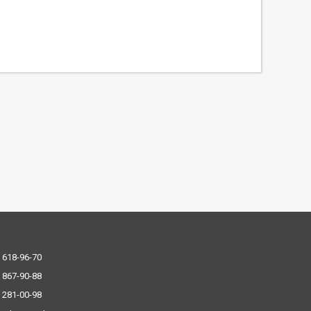
 618-96-70
 867-90-88
 281-00-98