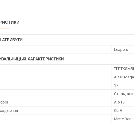
РИСТИКИ
І АТРИБУТИ
к
Leapers
УВАЛЬНИЦЬКІ ХАРАКТЕРИСТИКИ
TLT-TKSMR
AR15 Magaz
17
Сталь, алю
брої
AR-15
оходження
США
Matte Red