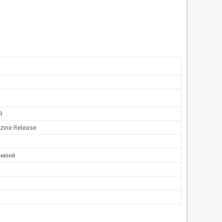
R
ine Release
міній