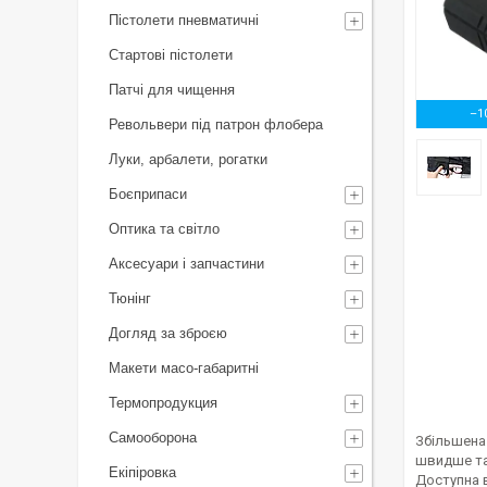
Пістолети пневматичні
Стартові пістолети
Патчі для чищення
–1
Револьвери під патрон флобера
Луки, арбалети, рогатки
Боєприпаси
Оптика та світло
Аксесуари і запчастини
Тюнінг
Догляд за зброєю
Макети масо-габаритні
Термопродукция
Самооборона
Збільшена 
швидше та 
Екіпіровка
Доступна в