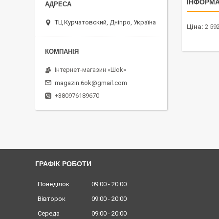
ІНФОРМА
ТЦ Курчатовский, Дніпро, Україна
Ціна:
2 592
Інтернет-магазин «Шоk»
magazin.6ok@gmail.com
+380976189670
ГРАФІК РОБОТИ
Понеділок
09:00
20:00
Вівторок
09:00
20:00
Середа
09:00
20:00