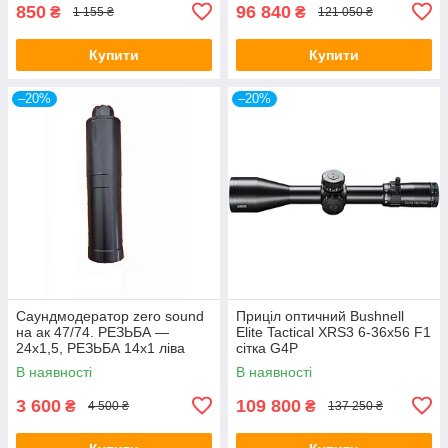
850
96 840
₴
₴
1 155 ₴
121 050 ₴
Купити
Купити
–20%
–20%
Саундмодератор zero sound
Приціл оптичний Bushnell
на ак 47/74. РЕЗЬБА —
Elite Tactical XRS3 6-36x56 F1
24х1,5, РЕЗЬБА 14х1 ліва
сітка G4P
В наявності
В наявності
3 600
109 800
₴
₴
4 500 ₴
137 250 ₴