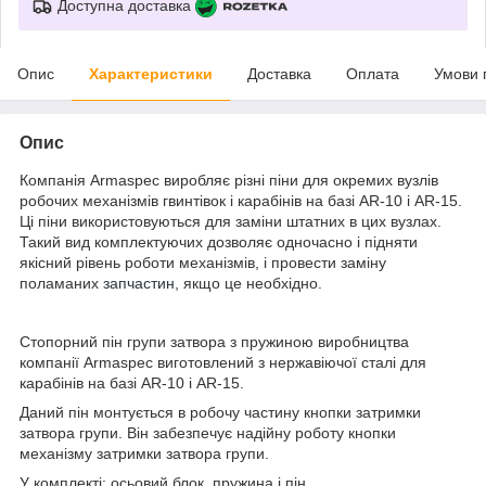
Доступна доставка
Опис
Характеристики
Доставка
Оплата
Умови 
Опис
Компанія Armaspec виробляє різні піни для окремих вузлів
робочих механізмів гвинтівок і карабінів на базі AR-10 і AR-15.
Ці піни використовуються для заміни штатних в цих вузлах.
Такий вид комплектуючих дозволяє одночасно і підняти
якісний рівень роботи механізмів, і провести заміну
поламаних
запчастин
, якщо це необхідно.
Стопорний пін групи затвора з пружиною виробництва
компанії Armaspec виготовлений з нержавіючої сталі для
карабінів на базі AR-10 і AR-15.
Даний пін монтується в робочу частину кнопки затримки
затвора групи. Він забезпечує надійну роботу кнопки
механізму затримки затвора групи.
У комплекті: осьовий блок, пружина і пін.