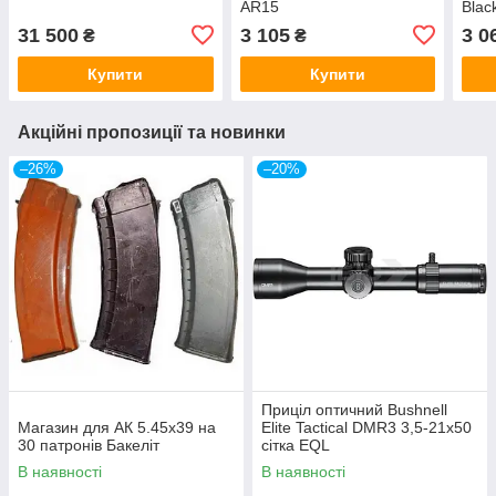
AR15
Blac
31 500
3 105
3 0
₴
₴
Купити
Купити
Акційні пропозиції та новинки
–26%
–20%
Приціл оптичний Bushnell
Магазин для АК 5.45х39 на
Elite Tactical DMR3 3,5-21x50
30 патронів Бакеліт
сітка EQL
В наявності
В наявності